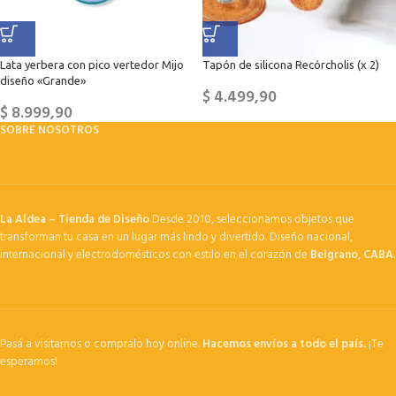
Lata yerbera con pico vertedor Mijo
Tapón de silicona Recórcholis (x 2)
diseño «Grande»
$
4.499,90
$
8.999,90
SOBRE NOSOTROS
La Aldea – Tienda de Diseño
Desde 2010, seleccionamos objetos que
transforman tu casa en un lugar más lindo y divertido. Diseño nacional,
internacional y electrodomésticos con estilo en el corazón de
Belgrano, CABA
.
Pasá a visitarnos o compralo hoy online.
Hacemos envíos a todo el país.
¡Te
esperamos!