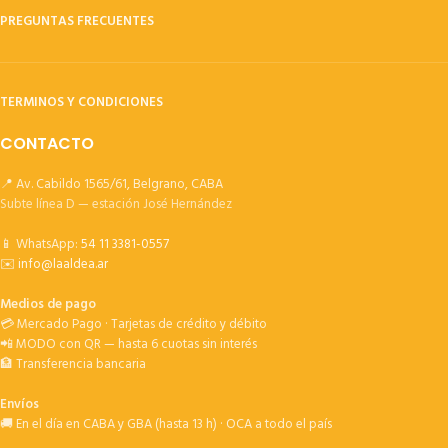
PREGUNTAS FRECUENTES
TERMINOS Y CONDICIONES
CONTACTO
📍 Av. Cabildo 1565/61, Belgrano, CABA
Subte línea D — estación José Hernández
📱 WhatsApp:
54 11 3381-0557
✉️
info@laaldea.ar
Medios de pago
💳 Mercado Pago · Tarjetas de crédito y débito
📲 MODO con QR — hasta 6 cuotas sin interés
🏦 Transferencia bancaria
Envíos
🚚 En el día en CABA y GBA (hasta 13 h) · OCA a todo el país