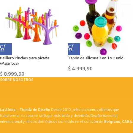
Palillero Pinches para picada
Tapón de silicona 3 en 1 x 2 unid.
«Pajaritos»
$
4.999,90
$
8.999,90
SOBRE NOSOTROS
La Aldea – Tienda de Diseño
Desde 2010, seleccionamos objetos que
transforman tu casa en un lugar más lindo y divertido. Diseño nacional,
internacional y electrodomésticos con estilo en el corazón de
Belgrano, CABA
.