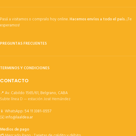
Pasá a visitarnos o compralo hoy online.
Hacemos envíos a todo el país.
¡Te
esperamos!
PREGUNTAS FRECUENTES
TERMINOS Y CONDICIONES
CONTACTO
📍 Av. Cabildo 1565/61, Belgrano, CABA
Subte línea D — estación José Hernández
📱 WhatsApp:
54 11 3381-0557
✉️
info@laaldea.ar
Medios de pago
💳 Mercado Pago · Tarjetas de crédito y débito