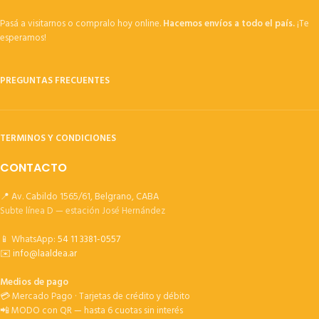
Pasá a visitarnos o compralo hoy online.
Hacemos envíos a todo el país.
¡Te
esperamos!
PREGUNTAS FRECUENTES
TERMINOS Y CONDICIONES
CONTACTO
📍 Av. Cabildo 1565/61, Belgrano, CABA
Subte línea D — estación José Hernández
📱 WhatsApp:
54 11 3381-0557
✉️
info@laaldea.ar
Medios de pago
💳 Mercado Pago · Tarjetas de crédito y débito
📲 MODO con QR — hasta 6 cuotas sin interés