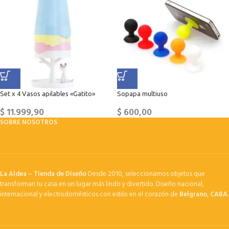
Set x 4 Vasos apilables «Gatito»
Sopapa multiuso
$
11.999,90
$
600,00
SOBRE NOSOTROS
La Aldea – Tienda de Diseño
Desde 2010, seleccionamos objetos que
transforman tu casa en un lugar más lindo y divertido. Diseño nacional,
internacional y electrodomésticos con estilo en el corazón de
Belgrano, CABA
.