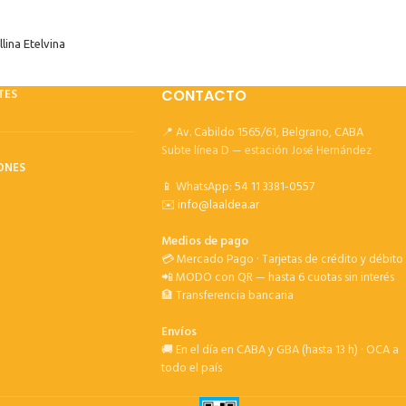
lina Etelvina
TES
CONTACTO
📍 Av. Cabildo 1565/61, Belgrano, CABA
Subte línea D — estación José Hernández
ONES
📱 WhatsApp:
54 11 3381-0557
✉️
info@laaldea.ar
Medios de pago
💳 Mercado Pago · Tarjetas de crédito y débito
📲 MODO con QR — hasta 6 cuotas sin interés
🏦 Transferencia bancaria
Envíos
🚚 En el día en CABA y GBA (hasta 13 h) · OCA a
todo el país