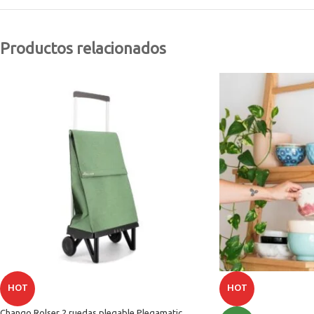
Productos relacionados
HOT
HOT
Chango Rolser 2 ruedas plegable Plegamatic