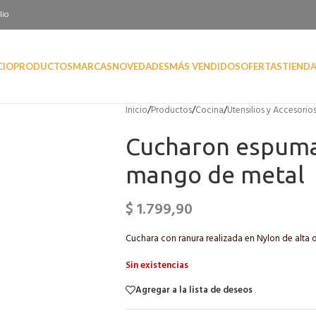
lio
CIO
PRODUCTOS
MARCAS
NOVEDADES
MÁS VENDIDOS
OFERTAS
TIEND
Inicio
/
Productos
/
Cocina
/
Utensilios y Accesorio
Cucharon espuma
mango de metal
$
1.799,90
Cuchara con ranura realizada en Nylon de alta 
Sin existencias
Agregar a la lista de deseos