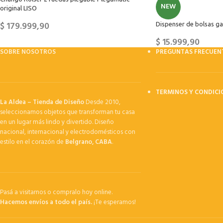
NEW
original LISO
$
179.999,90
Dispenser de bolsas gal
$
15.999,90
SOBRE NOSOTROS
PREGUNTAS FRECUEN
TERMINOS Y CONDICI
La Aldea – Tienda de Diseño
Desde 2010,
seleccionamos objetos que transforman tu casa
en un lugar más lindo y divertido. Diseño
nacional, internacional y electrodomésticos con
estilo en el corazón de
Belgrano, CABA
.
Pasá a visitarnos o compralo hoy online.
Hacemos envíos a todo el país.
¡Te esperamos!