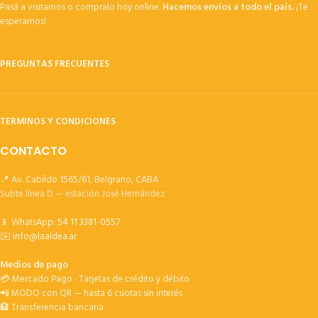
Pasá a visitarnos o compralo hoy online.
Hacemos envíos a todo el país.
¡Te
esperamos!
PREGUNTAS FRECUENTES
TERMINOS Y CONDICIONES
CONTACTO
📍 Av. Cabildo 1565/61, Belgrano, CABA
Subte línea D — estación José Hernández
📱 WhatsApp:
54 11 3381-0557
✉️
info@laaldea.ar
Medios de pago
💳 Mercado Pago · Tarjetas de crédito y débito
📲 MODO con QR — hasta 6 cuotas sin interés
🏦 Transferencia bancaria