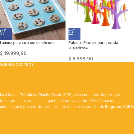
Lamina para cocción de silicona
Palillero Pinches para picada
«Pajaritos»
$
19.999,90
$
8.999,90
SOBRE NOSOTROS
La Aldea – Tienda de Diseño
Desde 2010, seleccionamos objetos que
transforman tu casa en un lugar más lindo y divertido. Diseño nacional,
internacional y electrodomésticos con estilo en el corazón de
Belgrano, CABA
.