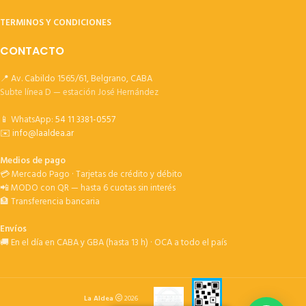
TERMINOS Y CONDICIONES
CONTACTO
📍 Av. Cabildo 1565/61, Belgrano, CABA
Subte línea D — estación José Hernández
📱 WhatsApp:
54 11 3381-0557
✉️
info@laaldea.ar
Medios de pago
💳 Mercado Pago · Tarjetas de crédito y débito
📲 MODO con QR — hasta 6 cuotas sin interés
🏦 Transferencia bancaria
Envíos
🚚 En el día en CABA y GBA (hasta 13 h) · OCA a todo el país
La Aldea
2026