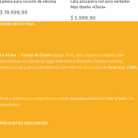
Lamina para cocción de silicona
Lata azucarera con pico vertedor
Mijo diseño «Chica»
$
19.999,90
$
5.999,90
SOBRE NOSOTROS
La Aldea – Tienda de Diseño
Desde 2010, seleccionamos objetos que
transforman tu casa en un lugar más lindo y divertido. Diseño nacional,
internacional y electrodomésticos con estilo en el corazón de
Belgrano, CABA
.
Pasá a visitarnos o compralo hoy online.
Hacemos envíos a todo el país.
¡Te
esperamos!
PREGUNTAS FRECUENTES