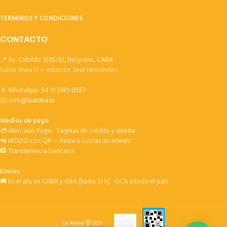
TERMINOS Y CONDICIONES
CONTACTO
📍 Av. Cabildo 1565/61, Belgrano, CABA
Subte línea D — estación José Hernández
📱 WhatsApp:
54 11 3381-0557
✉️
info@laaldea.ar
Medios de pago
💳 Mercado Pago · Tarjetas de crédito y débito
📲 MODO con QR — hasta 6 cuotas sin interés
🏦 Transferencia bancaria
Envíos
🚚 En el día en CABA y GBA (hasta 13 h) · OCA a todo el país
La Aldea
2026