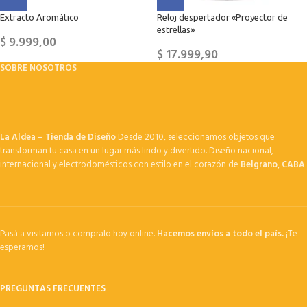
Extracto Aromático
Reloj despertador «Proyector de
estrellas»
$
9.999,00
$
17.999,90
SOBRE NOSOTROS
La Aldea – Tienda de Diseño
Desde 2010, seleccionamos objetos que
transforman tu casa en un lugar más lindo y divertido. Diseño nacional,
internacional y electrodomésticos con estilo en el corazón de
Belgrano, CABA
.
Pasá a visitarnos o compralo hoy online.
Hacemos envíos a todo el país.
¡Te
esperamos!
PREGUNTAS FRECUENTES