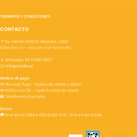
TERMINOS Y CONDICIONES
CONTACTO
📍 Av. Cabildo 1565/61, Belgrano, CABA
Subte línea D — estación José Hernández
📱 WhatsApp:
54 11 3381-0557
✉️
info@laaldea.ar
Medios de pago
💳 Mercado Pago · Tarjetas de crédito y débito
📲 MODO con QR — hasta 6 cuotas sin interés
🏦 Transferencia bancaria
Envíos
🚚 En el día en CABA y GBA (hasta 13 h) · OCA a todo el país