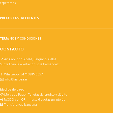
esperamos!
PREGUNTAS FRECUENTES
TERMINOS Y CONDICIONES
CONTACTO
📍 Av. Cabildo 1565/61, Belgrano, CABA
Subte línea D — estación José Hernández
📱 WhatsApp:
54 11 3381-0557
✉️
info@laaldea.ar
Medios de pago
💳 Mercado Pago · Tarjetas de crédito y débito
📲 MODO con QR — hasta 6 cuotas sin interés
🏦 Transferencia bancaria