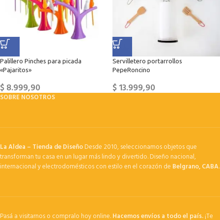
Palillero Pinches para picada
Servilletero portarrollos
«Pajaritos»
PepeRoncino
$
8.999,90
$
13.999,90
SOBRE NOSOTROS
La Aldea – Tienda de Diseño
Desde 2010, seleccionamos objetos que
transforman tu casa en un lugar más lindo y divertido. Diseño nacional,
internacional y electrodomésticos con estilo en el corazón de
Belgrano, CABA
.
Pasá a visitarnos o compralo hoy online.
Hacemos envíos a todo el país.
¡Te