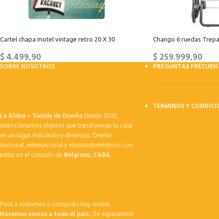
Cartel chapa motel vintage retro 20 X 30
Chango 6 ruedas Trepa
$
4.499,90
$
259.999,90
SOBRE NOSOTROS
PREGUNTAS FRECUEN
TERMINOS Y CONDICI
La Aldea – Tienda de Diseño
Desde 2010,
seleccionamos objetos que transforman tu casa
en un lugar más lindo y divertido. Diseño
nacional, internacional y electrodomésticos con
estilo en el corazón de
Belgrano, CABA
.
Pasá a visitarnos o compralo hoy online.
Hacemos envíos a todo el país.
¡Te esperamos!