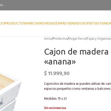
lio
CIO
PRODUCTOS
MARCAS
NOVEDADES
MÁS VENDIDOS
OFERTAS
TIEND
Inicio
/
Productos
/
Hogar Deco
/
Cajas y Organiza
Cajon de madera 
«anana»
$
11.999,90
Cajoncitos de madera se pueden utilizar de can
espacios pequeños como ventanas o balcones.
Medidas: 15 x 21
Sin existencias