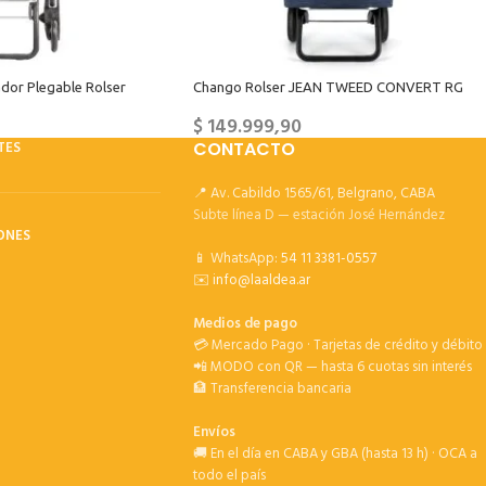
dor Plegable Rolser
Chango Rolser JEAN TWEED CONVERT RG
$
149.999,90
TES
CONTACTO
📍 Av. Cabildo 1565/61, Belgrano, CABA
Subte línea D — estación José Hernández
ONES
📱 WhatsApp:
54 11 3381-0557
✉️
info@laaldea.ar
Medios de pago
💳 Mercado Pago · Tarjetas de crédito y débito
📲 MODO con QR — hasta 6 cuotas sin interés
🏦 Transferencia bancaria
Envíos
🚚 En el día en CABA y GBA (hasta 13 h) · OCA a
todo el país