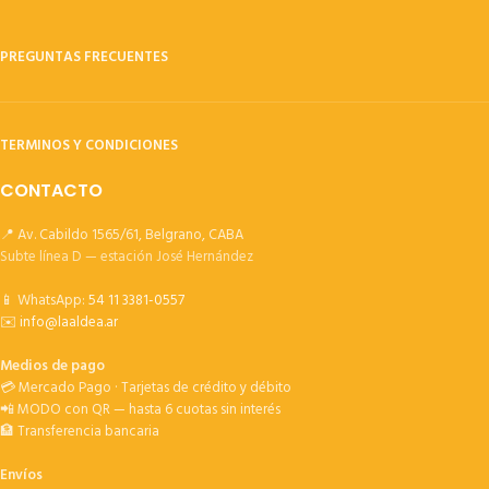
PREGUNTAS FRECUENTES
TERMINOS Y CONDICIONES
CONTACTO
📍 Av. Cabildo 1565/61, Belgrano, CABA
Subte línea D — estación José Hernández
📱 WhatsApp:
54 11 3381-0557
✉️
info@laaldea.ar
Medios de pago
💳 Mercado Pago · Tarjetas de crédito y débito
📲 MODO con QR — hasta 6 cuotas sin interés
🏦 Transferencia bancaria
Envíos