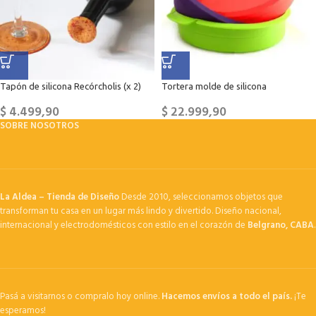
Tapón de silicona Recórcholis (x 2)
Tortera molde de silicona
$
4.499,90
$
22.999,90
SOBRE NOSOTROS
La Aldea – Tienda de Diseño
Desde 2010, seleccionamos objetos que
transforman tu casa en un lugar más lindo y divertido. Diseño nacional,
internacional y electrodomésticos con estilo en el corazón de
Belgrano, CABA
.
Pasá a visitarnos o compralo hoy online.
Hacemos envíos a todo el país.
¡Te
esperamos!