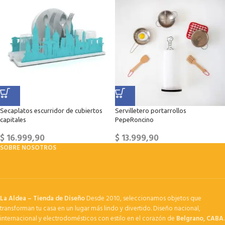
Secaplatos escurridor de cubiertos
Servilletero portarrollos
capitales
PepeRoncino
$
16.999,90
$
13.999,90
SOBRE NOSOTROS
La Aldea – Tienda de Diseño
Desde 2010, seleccionamos objetos que
transforman tu casa en un lugar más lindo y divertido. Diseño nacional,
internacional y electrodomésticos con estilo en el corazón de
Belgrano, CABA
.