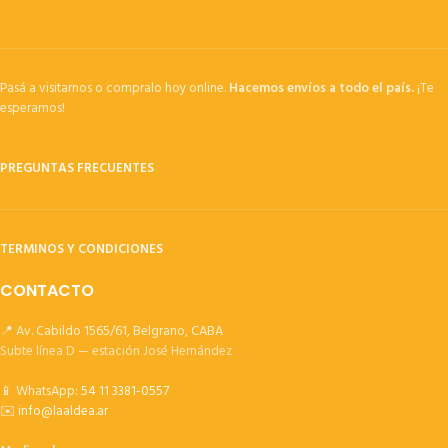
Pasá a visitarnos o compralo hoy online.
Hacemos envíos a todo el país.
¡Te
esperamos!
PREGUNTAS FRECUENTES
TERMINOS Y CONDICIONES
CONTACTO
📍 Av. Cabildo 1565/61, Belgrano, CABA
Subte línea D — estación José Hernández
📱 WhatsApp:
54 11 3381-0557
✉️
info@laaldea.ar