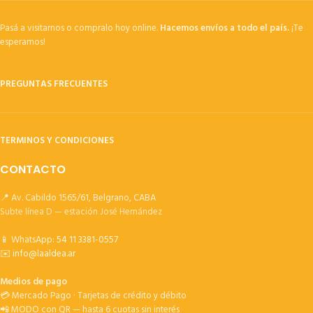
Pasá a visitarnos o compralo hoy online.
Hacemos envíos a todo el país.
¡Te
esperamos!
PREGUNTAS FRECUENTES
TERMINOS Y CONDICIONES
CONTACTO
📍 Av. Cabildo 1565/61, Belgrano, CABA
Subte línea D — estación José Hernández
📱 WhatsApp:
54 11 3381-0557
✉️
info@laaldea.ar
Medios de pago
💳 Mercado Pago · Tarjetas de crédito y débito
📲 MODO con QR — hasta 6 cuotas sin interés