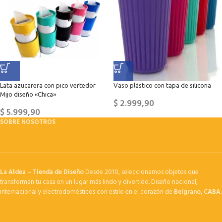
Lata azucarera con pico vertedor
Vaso plástico con tapa de silicona
Mijo diseño «Chica»
$
2.999,90
$
5.999,90
SOBRE NOSOTROS
La Aldea – Tienda de Diseño
Desde 2010, seleccionamos objetos que
transforman tu casa en un lugar más lindo y divertido. Diseño nacional,
internacional y electrodomésticos con estilo en el corazón de
Belgrano, CABA
.