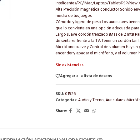
inteligentes/PC/iMac/Laptop/Tablet/PSP/New 
Alta Precisión magnética conductor Sonido envo
medio de tus juegos.
Cómodo y ligero de peso Los auriculares tienen r
que lo convierte en una opción adecuada para 
Largo suave cordón trenzado ¡Más de 2 mts! Pa
de sentarse frente a la TV. Tener un cordón t
Micrófono suave y Control de volumen Hay un p
encender y apagar el micrófono, y el volumen ha
Sin existencias
Agregar a la lista de deseos
SKU:
01526
Categorías:
Audio y Tecno
,
Auriculares-Micróf
Share: