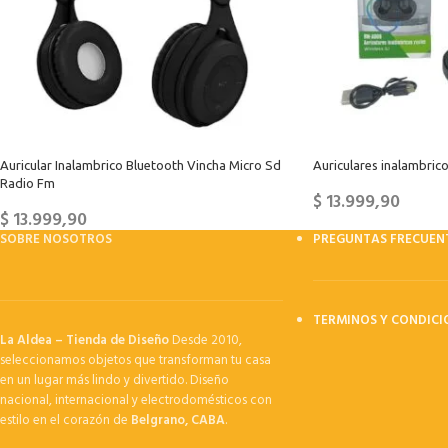
Auricular Inalambrico Bluetooth Vincha Micro Sd
Auriculares inalambrico
Radio Fm
$
13.999,90
$
13.999,90
SOBRE NOSOTROS
PREGUNTAS FRECUEN
TERMINOS Y CONDICI
La Aldea – Tienda de Diseño
Desde 2010,
seleccionamos objetos que transforman tu casa
en un lugar más lindo y divertido. Diseño
nacional, internacional y electrodomésticos con
estilo en el corazón de
Belgrano, CABA
.