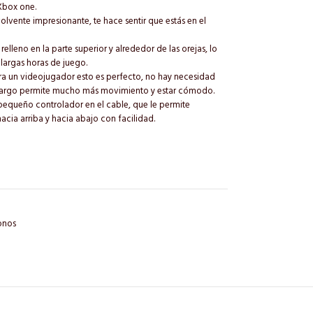
Xbox one.
lvente impresionante, te hace sentir que estás en el
elleno en la parte superior y alrededor de las orejas, lo
largas horas de juego.
ra un videojugador esto es perfecto, no hay necesidad
an largo permite mucho más movimiento y estar cómodo.
equeño controlador en el cable, que le permite
cia arriba y hacia abajo con facilidad.
onos