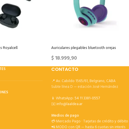
s Royalcell
Auriculares plegables bluetooth orejas
$
18.999,90
TES
CONTACTO
📍 Av. Cabildo 1565/61, Belgrano, CABA
Subte línea D — estación José Hernández
ONES
📱 WhatsApp:
54 11 3381-0557
✉️
info@laaldea.ar
Medios de pago
💳 Mercado Pago · Tarjetas de crédito y débito
📲 MODO con QR — hasta 6 cuotas sin interés