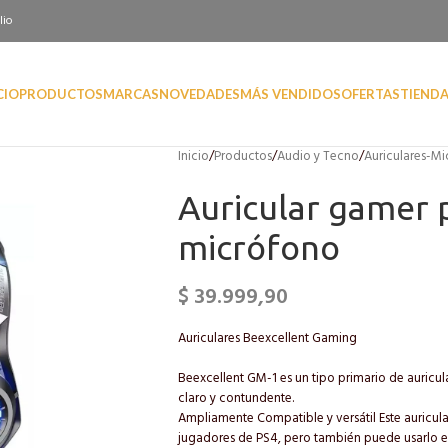
lio
CIO
PRODUCTOS
MARCAS
NOVEDADES
MÁS VENDIDOS
OFERTAS
TIEND
Inicio
/
Productos
/
Audio y Tecno
/
Auriculares-M
Auricular gamer 
micrófono
$
39.999,90
Auriculares Beexcellent Gaming
Beexcellent GM-1 es un tipo primario de auricu
claro y contundente.
Ampliamente Compatible y versátil Este auricul
jugadores de PS4, pero también puede usarlo e