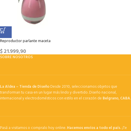
Reproductor parlante maceta
$
21.999,90
SOBRE NOSOTROS
La Aldea – Tienda de Diseño
Desde 2010, seleccionamos objetos que
transforman tu casa en un lugar más lindo y divertido. Diseño nacional,
internacional y electrodomésticos con estilo en el corazón de
Belgrano, CABA
.
Pasá a visitarnos o compralo hoy online.
Hacemos envíos a todo el país.
¡Te