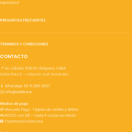
esperamos!
PREGUNTAS FRECUENTES
TERMINOS Y CONDICIONES
CONTACTO
📍 Av. Cabildo 1565/61, Belgrano, CABA
Subte línea D — estación José Hernández
📱 WhatsApp:
54 11 3381-0557
✉️
info@laaldea.ar
Medios de pago
💳 Mercado Pago · Tarjetas de crédito y débito
📲 MODO con QR — hasta 6 cuotas sin interés
🏦 Transferencia bancaria