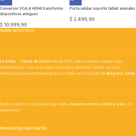
Conversor VGA A HDMI transforma
Porta celular soporte tablet animales
dispositivos antiguos
$
2.499,90
$
10.999,90
SOBRE NOSOTROS
La Aldea – Tienda de Diseño
Desde 2010, seleccionamos objetos que
transforman tu casa en un lugar más lindo y divertido. Diseño nacional,
internacional y electrodomésticos con estilo en el corazón de
Belgrano, CABA
.
Pasá a visitarnos o compralo hoy online.
Hacemos envíos a todo el país.
¡Te
esperamos!
PREGUNTAS FRECUENTES