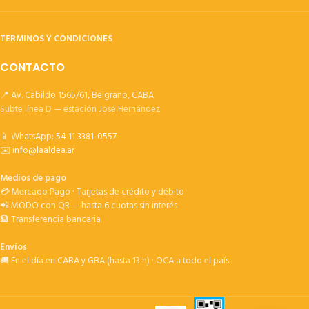
TERMINOS Y CONDICIONES
CONTACTO
📍 Av. Cabildo 1565/61, Belgrano, CABA
Subte línea D — estación José Hernández
📱 WhatsApp:
54 11 3381-0557
✉️
info@laaldea.ar
Medios de pago
💳 Mercado Pago · Tarjetas de crédito y débito
📲 MODO con QR — hasta 6 cuotas sin interés
🏦 Transferencia bancaria
Envíos
🚚 En el día en CABA y GBA (hasta 13 h) · OCA a todo el país