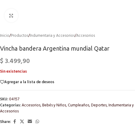
Click to enlarge
Inicio
/
Productos
/
Indumentaria y Accesorios
/
Accesorios
Vincha bandera Argentina mundial Qatar
$
3.499,90
Sin existencias
Agregar a la lista de deseos
SKU:
04157
Categorías:
Accesorios
,
Bebés y Niños
,
Cumpleaños
,
Deportes
,
Indumentaria y
Accesorios
Share: