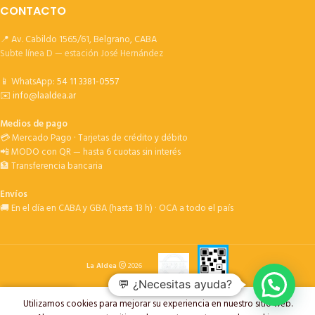
CONTACTO
📍 Av. Cabildo 1565/61, Belgrano, CABA
Subte línea D — estación José Hernández
📱 WhatsApp:
54 11 3381-0557
✉️
info@laaldea.ar
Medios de pago
💳 Mercado Pago · Tarjetas de crédito y débito
📲 MODO con QR — hasta 6 cuotas sin interés
🏦 Transferencia bancaria
Envíos
🚚 En el día en CABA y GBA (hasta 13 h) · OCA a todo el país
La Aldea
2026
💬 ¿Necesitas ayuda?
Utilizamos cookies para mejorar su experiencia en nuestro sitio web.