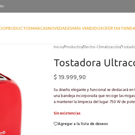
lio
CIO
PRODUCTOS
MARCAS
NOVEDADES
MÁS VENDIDOS
OFERTAS
TIEND
Inicio
/
Productos
/
Electro-Climatización
/
Tostado
Tostadora Ultrac
$
19.999,90
Su diseño elegante y funcional se destacará en 
una bandeja incorporada que recoge las migas y 
a mantener la limpieza del lugar. 750 W de pote
Sin existencias
Agregar a la lista de deseos