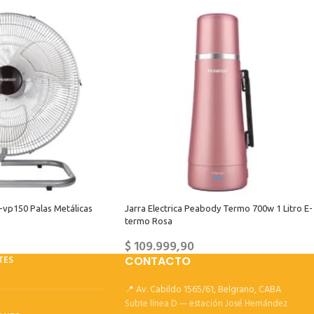
-vp150 Palas Metálicas
Jarra Electrica Peabody Termo 700w 1 Litro E-
termo Rosa
$
109.999,90
TES
CONTACTO
📍 Av. Cabildo 1565/61, Belgrano, CABA
Subte línea D — estación José Hernández