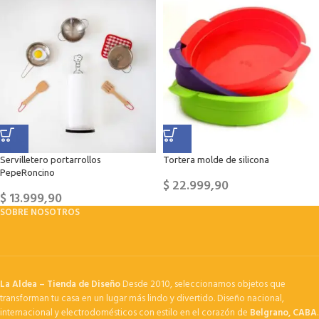
Servilletero portarrollos
Tortera molde de silicona
PepeRoncino
$
22.999,90
$
13.999,90
SOBRE NOSOTROS
La Aldea – Tienda de Diseño
Desde 2010, seleccionamos objetos que
transforman tu casa en un lugar más lindo y divertido. Diseño nacional,
internacional y electrodomésticos con estilo en el corazón de
Belgrano, CABA
.