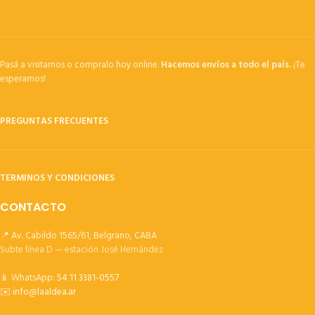
Pasá a visitarnos o compralo hoy online.
Hacemos envíos a todo el país.
¡Te
esperamos!
PREGUNTAS FRECUENTES
TERMINOS Y CONDICIONES
CONTACTO
📍 Av. Cabildo 1565/61, Belgrano, CABA
Subte línea D — estación José Hernández
📱 WhatsApp:
54 11 3381-0557
✉️
info@laaldea.ar