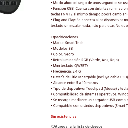
• Modo ahorro: Luego de unos segundos sin uso
• Función RGB: Cuenta con distintas iluminacione
teclas FN y F2 al mismo tiempo podrá cambiar lo
• Plug and Play: Se conecta a los dispositivos 
teclado sin instalar nada, listo para usar, No es 
Especificaciones:
• Marca: Smart Tech
• Modelo: I8B
• Color: Negro
• Retroiluminación RGB (Verde, Azul, Rojo)
• Mini teclado QWERTY
• Frecuencia: 2.4 G
• Batería de Litio recargable (Incluye cable USB)
• Alcance entre 5 a 10 metros.
• Tipo de dispositivo: Touchpad (Mouse) y tecl
• Compatibilidad de sistemas operativos: Wi
• Se recarga mediante un cargador USB como de
• Compatible con distintos dispositivos (Smart 
Sin existencias
Agregar a la lista de deseos