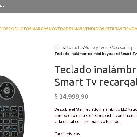
lio
CIO
PRODUCTOS
MARCAS
NOVEDADES
MÁS VENDIDOS
OFERTAS
TIEND
Inicio
/
Productos
/
Audio y Tecno
/
Accesorios par
Teclado inalámbrico mini keyboard Smart Tv
Teclado inalámbr
Smart Tv recarga
$
24.999,90
Descubre el Mini Teclado Inalámbrico LED Retro
comodidad de tu sofá. Compacto, con bateria re
vida digital con este práctico teclado.
Características: