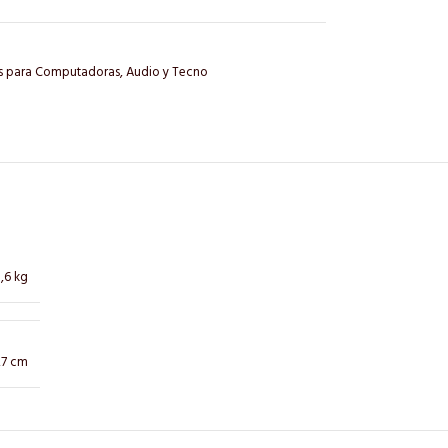
s para Computadoras
,
Audio y Tecno
,6 kg
0,7 cm