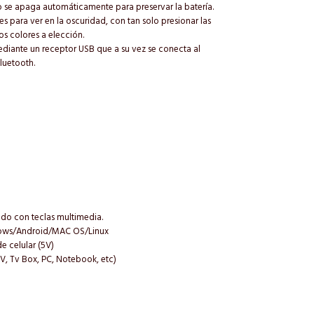
 se apaga automáticamente para preservar la batería.
s para ver en la oscuridad, con tan solo presionar las
s colores a elección.
mediante un receptor USB que a su vez se conecta al
bluetooth.
ado con teclas multimedia.
ndows/Android/MAC OS/Linux
 celular (5V)
TV, Tv Box, PC, Notebook, etc)