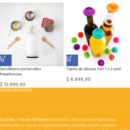
Servilletero portarrollos
Tapón de silicona 3 en 1 x 2 unid.
PepeRoncino
$
4.999,90
$
13.999,90
SOBRE NOSOTROS
La Aldea – Tienda de Diseño
Desde 2010, seleccionamos objetos que
transforman tu casa en un lugar más lindo y divertido. Diseño nacional,