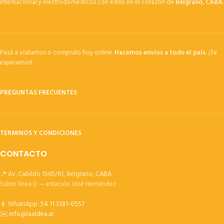
internacional y electrodomésticos con estilo en el corazón de
Belgrano, CABA
.
Pasá a visitarnos o compralo hoy online.
Hacemos envíos a todo el país.
¡Te
esperamos!
PREGUNTAS FRECUENTES
TERMINOS Y CONDICIONES
CONTACTO
📍 Av. Cabildo 1565/61, Belgrano, CABA
Subte línea D — estación José Hernández
📱 WhatsApp:
54 11 3381-0557
✉️
info@laaldea.ar