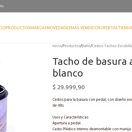
lio
CIO
PRODUCTOS
MARCAS
NOVEDADES
MÁS VENDIDOS
OFERTAS
TIEND
Inicio
/
Productos
/
Baño
/
Cestos-Tachos-Escobill
Tacho de basura 
blanco
$
29.999,90
Cestos para la basura con pedal, con diseño ex
de 4lts
Usos y Características:
Apertura a pedal.
Cesto Plástico interno desmontable con manija 