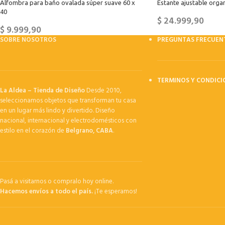
Alfombra para baño ovalada súper suave 60 x
Estante ajustable orga
40
$
24.999,90
$
9.999,90
SOBRE NOSOTROS
PREGUNTAS FRECUEN
TERMINOS Y CONDICI
La Aldea – Tienda de Diseño
Desde 2010,
seleccionamos objetos que transforman tu casa
en un lugar más lindo y divertido. Diseño
nacional, internacional y electrodomésticos con
estilo en el corazón de
Belgrano, CABA
.
Pasá a visitarnos o compralo hoy online.
Hacemos envíos a todo el país.
¡Te esperamos!