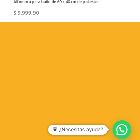
Alfombra para baño de 60 x 40 cm de poliester
$
9.999,90
💬 ¿Necesitas ayuda?