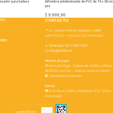
nizador para bañera
Alfombra antideslizante de PVC de 74 x 38 cm
pez
$
9.999,90
TES
CONTACTO
📍 Av. Cabildo 1565/61, Belgrano, CABA
Subte línea D — estación José Hernández
ONES
📱 WhatsApp:
54 11 3381-0557
✉️
info@laaldea.ar
Medios de pago
💳 Mercado Pago · Tarjetas de crédito y débito
📲 MODO con QR — hasta 6 cuotas sin interés
🏦 Transferencia bancaria
Envíos
🚚 En el día en CABA y GBA (hasta 13 h) · OCA a
todo el país
La Aldea
2026