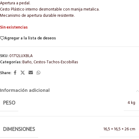
Apertura a pedal.
Cesto Plástico interno desmontable con manija metalica.
Mecanismo de apertura durable resistente.
Sin existencias
Agregar a la lista de deseos
SKU:
01712LUXBLA
Categorías:
Baño
,
Cestos-Tachos-Escobillas
Share:
Información adicional
4 kg
PESO
16,5 × 16,5 × 26 cm
DIMENSIONES