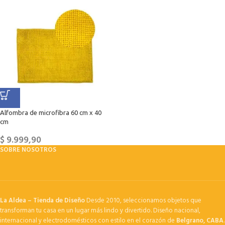
Alfombra de microfibra 60 cm x 40
cm
$
9.999,90
SOBRE NOSOTROS
La Aldea – Tienda de Diseño
Desde 2010, seleccionamos objetos que
transforman tu casa en un lugar más lindo y divertido. Diseño nacional,
internacional y electrodomésticos con estilo en el corazón de
Belgrano, CABA
.