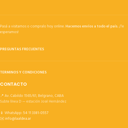
Pasá a visitarnos o compralo hoy online.
Hacemos envíos a todo el país.
¡Te
esperamos!
PREGUNTAS FRECUENTES
TERMINOS Y CONDICIONES
CONTACTO
📍 Av. Cabildo 1565/61, Belgrano, CABA
Subte línea D — estación José Hernández
📱 WhatsApp:
54 11 3381-0557
✉️
info@laaldea.ar