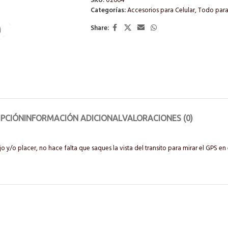
SKU:
02664
Categorías:
Accesorios para Celular
,
Todo para 
Share:
IPCIÓN
INFORMACIÓN ADICIONAL
VALORACIONES (0)
y/o placer, no hace falta que saques la vista del transito para mirar el GPS en e