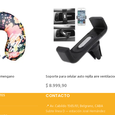
 y mengano
Soporte para celular auto rejilla aire ventilacio
$
8.999,90
TES
CONTACTO
📍 Av. Cabildo 1565/61, Belgrano, CABA
Subte línea D — estación José Hernández