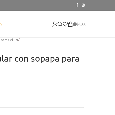
$
0,00
AS
 para Celular
/
ular con sopapa para