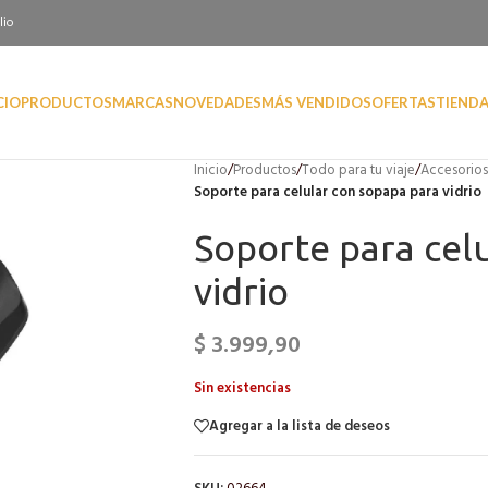
lio
CIO
PRODUCTOS
MARCAS
NOVEDADES
MÁS VENDIDOS
OFERTAS
TIEND
Inicio
/
Productos
/
Todo para tu viaje
/
Accesorios
Soporte para celular con sopapa para vidrio
Soporte para cel
vidrio
$
3.999,90
Sin existencias
Agregar a la lista de deseos