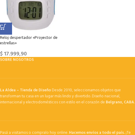
Reloj despertador «Proyector de
estrellas»
$
17.999,90
SOBRE NOSOTROS
La Aldea – Tienda de Diseño
Desde 2010, seleccionamos objetos que
transforman tu casa en un lugar más lindo y divertido. Diseño nacional,
internacional y electrodomésticos con estilo en el corazón de
Belgrano, CABA
.
Pasá a visitarnos o compralo hoy online.
Hacemos envíos a todo el país.
¡Te