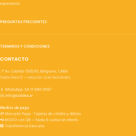
esperamos!
PREGUNTAS FRECUENTES
TERMINOS Y CONDICIONES
CONTACTO
📍 Av. Cabildo 1565/61, Belgrano, CABA
Subte línea D — estación José Hernández
📱 WhatsApp:
54 11 3381-0557
✉️
info@laaldea.ar
Medios de pago
💳 Mercado Pago · Tarjetas de crédito y débito
📲 MODO con QR — hasta 6 cuotas sin interés
🏦 Transferencia bancaria