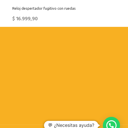
Reloj despertador fugitivo con ruedas
$
16.999,90
💬 ¿Necesitas ayuda?