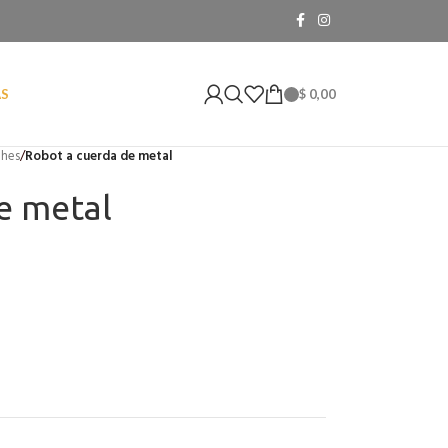
$
0,00
AS
hes
/
Robot a cuerda de metal
e metal