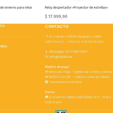
de invierno para niñas
Reloj despertador «Proyector de estrellas»
$
17.999,90
TES
CONTACTO
📍 Av. Cabildo 1565/61, Belgrano, CABA
Subte línea D — estación José Hernández
ONES
📱 WhatsApp:
54 11 3381-0557
✉️
info@laaldea.ar
Medios de pago
💳 Mercado Pago · Tarjetas de crédito y débito
📲 MODO con QR — hasta 6 cuotas sin interés
🏦 Transferencia bancaria
Envíos
🚚 En el día en CABA y GBA (hasta 13 h) · OCA a
todo el país