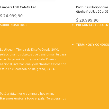
Lámpara USB CANAR Led
Pantuflas Floripondias 
diseño frutillas 20 al 33
$
24.999,90
$
29.999,90
SOBRE NOSOTROS
PREGUNTAS FRECUEN
TERMINOS Y CONDICI
La Aldea – Tienda de Diseño
Desde 2010,
seleccionamos objetos que transforman tu casa
en un lugar más lindo y divertido. Diseño
nacional, internacional y electrodomésticos con
estilo en el corazón de
Belgrano, CABA
.
Pasá a visitarnos o compralo hoy online.
Hacemos envíos a todo el país.
¡Te esperamos!