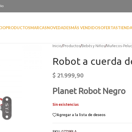
lio
CIO
PRODUCTOS
MARCAS
NOVEDADES
MÁS VENDIDOS
OFERTAS
TIEND
Inicio
/
Productos
/
Bebés y Niños
/
Muñecos-Peluc
Robot a cuerda d
$
21.999,90
Planet Robot Negro
Sin existencias
Agregar a la lista de deseos
SKU:
07719PLA