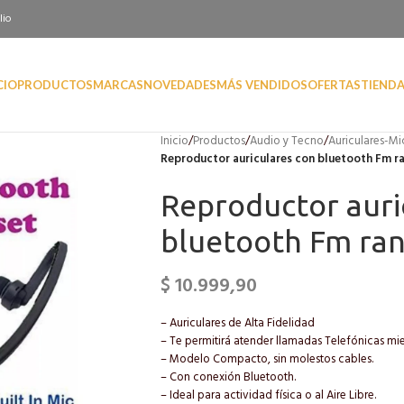
lio
CIO
PRODUCTOS
MARCAS
NOVEDADES
MÁS VENDIDOS
OFERTAS
TIEND
Inicio
/
Productos
/
Audio y Tecno
/
Auriculares-M
Reproductor auriculares con bluetooth Fm r
Reproductor auri
bluetooth Fm ran
$
10.999,90
– Auriculares de Alta Fidelidad
– Te permitirá atender llamadas Telefónicas mie
– Modelo Compacto, sin molestos cables.
– Con conexión Bluetooth.
– Ideal para actividad física o al Aire Libre.