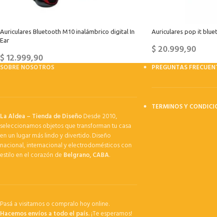
Auriculares Bluetooth M10 inalámbrico digital In
Auriculares pop it blue
Ear
$
20.999,90
$
12.999,90
SOBRE NOSOTROS
PREGUNTAS FRECUEN
TERMINOS Y CONDICI
La Aldea – Tienda de Diseño
Desde 2010,
seleccionamos objetos que transforman tu casa
en un lugar más lindo y divertido. Diseño
nacional, internacional y electrodomésticos con
estilo en el corazón de
Belgrano, CABA
.
Pasá a visitarnos o compralo hoy online.
Hacemos envíos a todo el país.
¡Te esperamos!