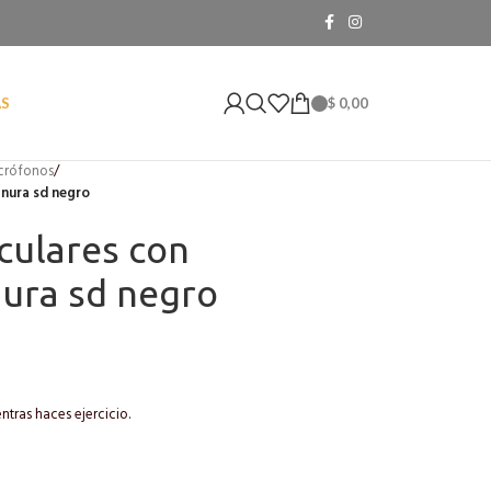
$
0,00
AS
icrófonos
/
anura sd negro
culares con
ura sd negro
ntras haces ejercicio.