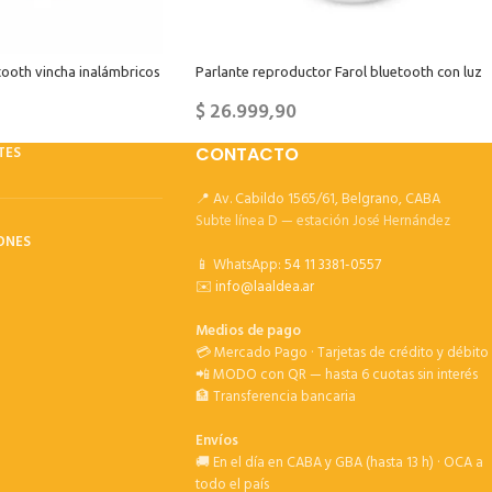
tooth vincha inalámbricos
Parlante reproductor Farol bluetooth con luz
$
26.999,90
TES
CONTACTO
📍 Av. Cabildo 1565/61, Belgrano, CABA
Subte línea D — estación José Hernández
ONES
📱 WhatsApp:
54 11 3381-0557
✉️
info@laaldea.ar
Medios de pago
💳 Mercado Pago · Tarjetas de crédito y débito
📲 MODO con QR — hasta 6 cuotas sin interés
🏦 Transferencia bancaria
Envíos
🚚 En el día en CABA y GBA (hasta 13 h) · OCA a
todo el país