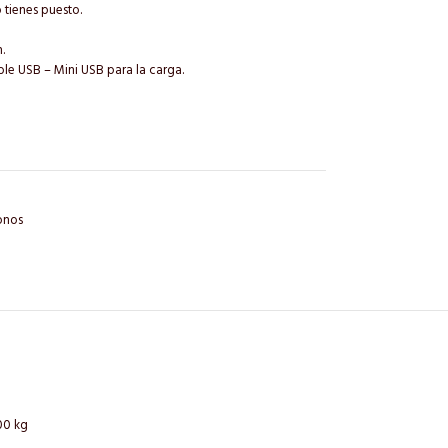
 tienes puesto.
.
Cable USB – Mini USB para la carga.
onos
00 kg