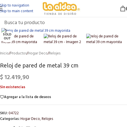
Skip to navigation
Skip to main content
Click to enlarge
SOLD
OUT
Inicio
/
Productos
/
Hogar Deco
/
Relojes
Reloj de pared de metal 39 cm
$
12.419,90
Sin existencias
Agregar a la lista de deseos
SKU:
04722
Categorías:
Hogar Deco
,
Relojes