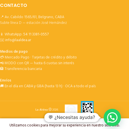
CONTACTO
📍 Av. Cabildo 1565/61, Belgrano, CABA
Subte línea D — estación José Hernández
📱 WhatsApp:
54 11 3381-0557
✉️
info@laaldea.ar
Medios de pago
💳 Mercado Pago · Tarjetas de crédito y débito
📲 MODO con QR — hasta 6 cuotas sin interés
🏦 Transferencia bancaria
Envíos
🚚 En el día en CABA y GBA (hasta 13 h) · OCA a todo el país
La Aldea
2026
💬 ¿Necesitas ayuda?
Utilizamos cookies para mejorar su experiencia en nuestro sitio web.