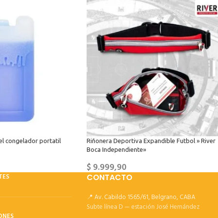
el congelador portatil
Riñonera Deportiva Expandible Futbol » River
Boca Independiente»
$
9.999,90
TES
CONTACTO
📍 Av. Cabildo 1565/61, Belgrano, CABA
Subte línea D — estación José Hernández
ONES