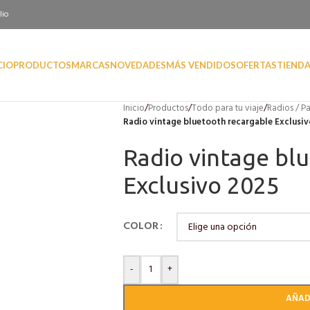
lio
CIO
PRODUCTOS
MARCAS
NOVEDADES
MÁS VENDIDOS
OFERTAS
TIEND
Inicio
/
Productos
/
Todo para tu viaje
/
Radios / Pa
Radio vintage bluetooth recargable Exclusi
Radio vintage bl
Exclusivo 2025
COLOR
-
+
AÑAD