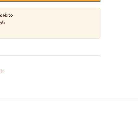
 débito
rés
aje