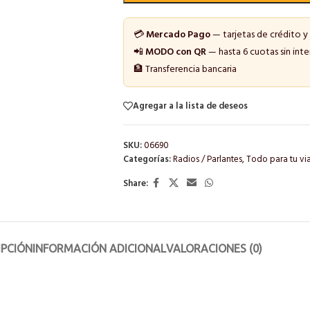
💳
Mercado Pago
— tarjetas de crédito y
📲
MODO con QR
— hasta 6 cuotas sin inte
🏦 Transferencia bancaria
Agregar a la lista de deseos
SKU:
06690
Categorías:
Radios / Parlantes
,
Todo para tu vi
Share:
IPCIÓN
INFORMACIÓN ADICIONAL
VALORACIONES (0)