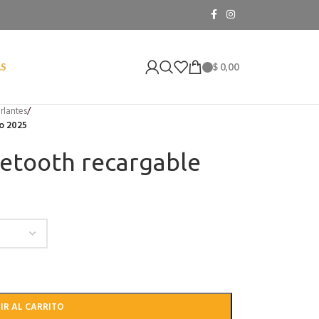
$
0,00
AS
rlantes
/
vo 2025
uetooth recargable
IR AL CARRITO