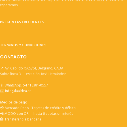
esperamos!
PREGUNTAS FRECUENTES
TERMINOS Y CONDICIONES
CONTACTO
📍 Av. Cabildo 1565/61, Belgrano, CABA
Subte línea D — estación José Hernández
📱 WhatsApp:
54 11 3381-0557
✉️
info@laaldea.ar
Medios de pago
💳 Mercado Pago · Tarjetas de crédito y débito
📲 MODO con QR — hasta 6 cuotas sin interés
🏦 Transferencia bancaria