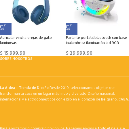
Auricular vincha orejas de gato
Parlante portatil bluetooth con base
luminosas
inalambrica iluminación led RGB
$
15.999,90
$
29.999,90
SOBRE NOSOTROS
La Aldea – Tienda de Diseño
Desde 2010, seleccionamos objetos que
transforman tu casa en un lugar más lindo y divertido. Diseño nacional,
internacional y electrodomésticos con estilo en el corazón de
Belgrano, CABA
.
Pasá a visitarnos o compralo hoy online.
Hacemos envíos a todo el país.
¡Te