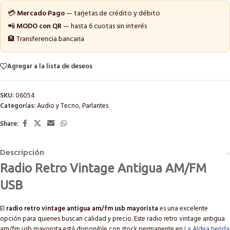
💳
Mercado Pago
— tarjetas de crédito y débito
📲
MODO con QR
— hasta 6 cuotas sin interés
🏦 Transferencia bancaria
Agregar a la lista de deseos
SKU:
06054
Categorías:
Audio y Tecno
,
Parlantes
Share:
Descripción
Radio Retro Vintage Antigua AM/FM
USB
El
radio retro vintage antigua am/fm usb mayorista
es una excelente
opción para quienes buscan calidad y precio. Este radio retro vintage antigua
am/fm usb mayorista está disponible con stock permanente en
La Aldea tienda