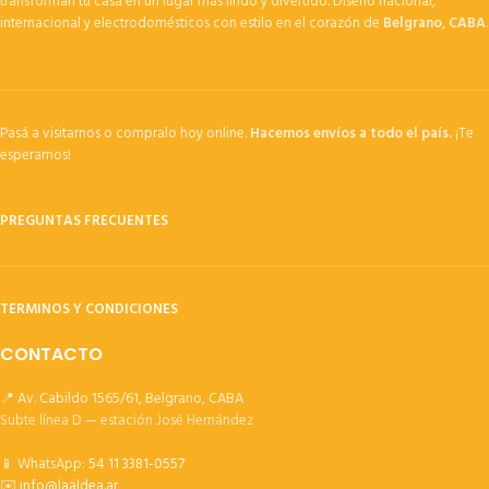
transforman tu casa en un lugar más lindo y divertido. Diseño nacional,
internacional y electrodomésticos con estilo en el corazón de
Belgrano, CABA
.
Pasá a visitarnos o compralo hoy online.
Hacemos envíos a todo el país.
¡Te
esperamos!
PREGUNTAS FRECUENTES
TERMINOS Y CONDICIONES
CONTACTO
📍 Av. Cabildo 1565/61, Belgrano, CABA
Subte línea D — estación José Hernández
📱 WhatsApp:
54 11 3381-0557
✉️
info@laaldea.ar