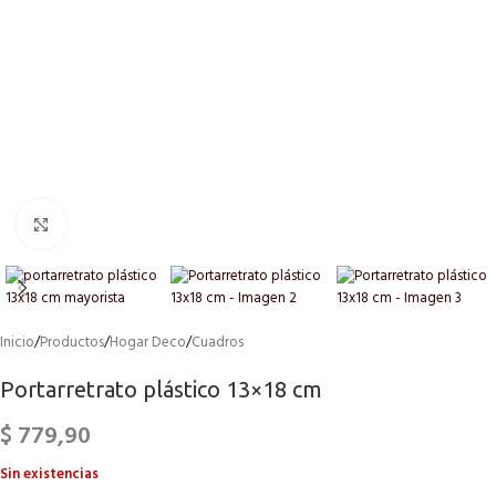
Click to enlarge
Inicio
/
Productos
/
Hogar Deco
/
Cuadros
Portarretrato plástico 13×18 cm
$
779,90
Sin existencias