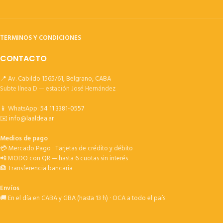
TERMINOS Y CONDICIONES
CONTACTO
📍 Av. Cabildo 1565/61, Belgrano, CABA
Subte línea D — estación José Hernández
📱 WhatsApp:
54 11 3381-0557
✉️
info@laaldea.ar
Medios de pago
💳 Mercado Pago · Tarjetas de crédito y débito
📲 MODO con QR — hasta 6 cuotas sin interés
🏦 Transferencia bancaria
Envíos
🚚 En el día en CABA y GBA (hasta 13 h) · OCA a todo el país