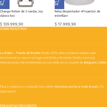
Chango Rolser de 2 ruedas Joy
Reloj despertador «Proyector de
clásico liso
estrellas»
$
139.999,90
$
17.999,90
SOBRE NOSOTROS
La Aldea – Tienda de Diseño
Desde 2010, seleccionamos objetos que
transforman tu casa en un lugar más lindo y divertido. Diseño nacional,
internacional y electrodomésticos con estilo en el corazón de
Belgrano, CABA
.
Pasá a visitarnos o compralo hoy online.
Hacemos envíos a todo el país.
¡Te
esperamos!
PREGUNTAS FRECUENTES