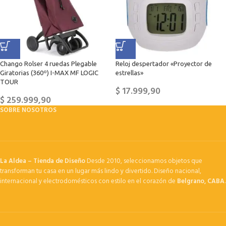
Chango Rolser 4 ruedas Plegable
Reloj despertador «Proyector de
Giratorias (360º) I-MAX MF LOGIC
estrellas»
TOUR
$
17.999,90
$
259.999,90
SOBRE NOSOTROS
La Aldea – Tienda de Diseño
Desde 2010, seleccionamos objetos que
transforman tu casa en un lugar más lindo y divertido. Diseño nacional,
internacional y electrodomésticos con estilo en el corazón de
Belgrano, CABA
.