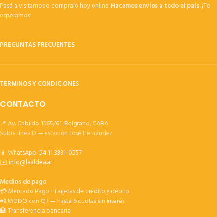
Pasá a visitarnos o compralo hoy online.
Hacemos envíos a todo el país.
¡Te
esperamos!
PREGUNTAS FRECUENTES
TERMINOS Y CONDICIONES
CONTACTO
📍 Av. Cabildo 1565/61, Belgrano, CABA
Subte línea D — estación José Hernández
📱 WhatsApp:
54 11 3381-0557
✉️
info@laaldea.ar
Medios de pago
💳 Mercado Pago · Tarjetas de crédito y débito
📲 MODO con QR — hasta 6 cuotas sin interés
🏦 Transferencia bancaria