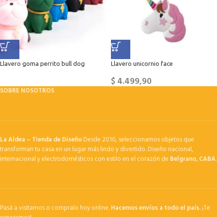
Llavero goma perrito bull dog
Llavero unicornio face
$
4.499,90
SOBRE NOSOTROS
La Aldea – Tienda de Diseño
Desde 2010, seleccionamos objetos que
transforman tu casa en un lugar más lindo y divertido. Diseño nacional,
internacional y electrodomésticos con estilo en el corazón de
Belgrano, CABA
.
Pasá a visitarnos o compralo hoy online.
Hacemos envíos a todo el país.
¡Te