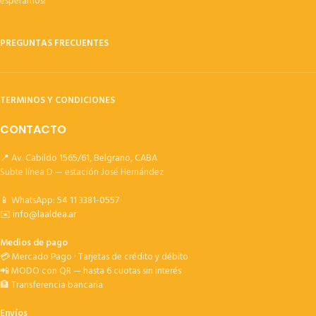
esperamos!
PREGUNTAS FRECUENTES
TERMINOS Y CONDICIONES
CONTACTO
📍 Av. Cabildo 1565/61, Belgrano, CABA
Subte línea D — estación José Hernández
📱 WhatsApp:
54 11 3381-0557
✉️
info@laaldea.ar
Medios de pago
💳 Mercado Pago · Tarjetas de crédito y débito
📲 MODO con QR — hasta 6 cuotas sin interés
🏦 Transferencia bancaria
Envíos