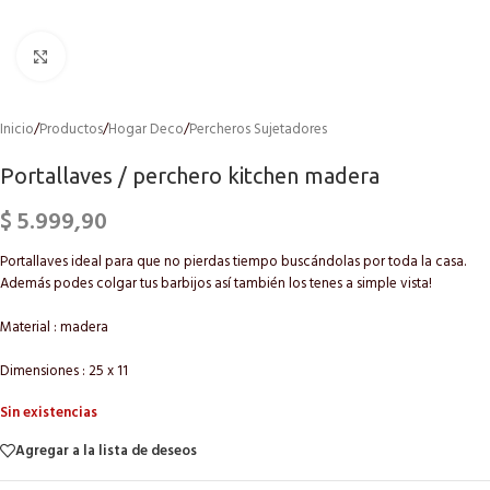
Click to enlarge
Inicio
/
Productos
/
Hogar Deco
/
Percheros Sujetadores
Portallaves / perchero kitchen madera
$
5.999,90
Portallaves ideal para que no pierdas tiempo buscándolas por toda la casa.
Además podes colgar tus barbijos así también los tenes a simple vista!
Material : madera
Dimensiones : 25 x 11
Sin existencias
Agregar a la lista de deseos