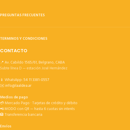
PREGUNTAS FRECUENTES
TERMINOS Y CONDICIONES
CONTACTO
📍 Av. Cabildo 1565/61, Belgrano, CABA
Subte línea D — estación José Hernández
📱 WhatsApp:
54 11 3381-0557
✉️
info@laaldea.ar
Medios de pago
💳 Mercado Pago · Tarjetas de crédito y débito
📲 MODO con QR — hasta 6 cuotas sin interés
🏦 Transferencia bancaria
Envíos