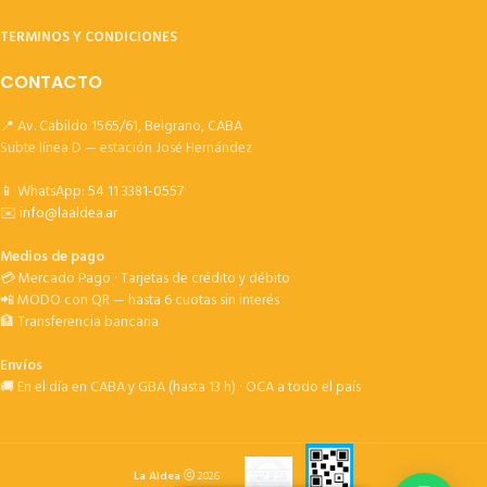
TERMINOS Y CONDICIONES
CONTACTO
📍 Av. Cabildo 1565/61, Belgrano, CABA
Subte línea D — estación José Hernández
📱 WhatsApp:
54 11 3381-0557
✉️
info@laaldea.ar
Medios de pago
💳 Mercado Pago · Tarjetas de crédito y débito
📲 MODO con QR — hasta 6 cuotas sin interés
🏦 Transferencia bancaria
Envíos
🚚 En el día en CABA y GBA (hasta 13 h) · OCA a todo el país
La Aldea
2026