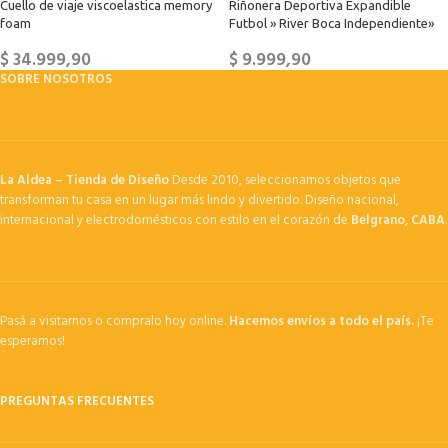
Cuello de viaje viscoelastica memory
Riñonera Deportiva Expandible
foam
Futbol » River Boca Independiente»
$
34.999,90
$
9.999,90
SOBRE NOSOTROS
La Aldea – Tienda de Diseño
Desde 2010, seleccionamos objetos que
transforman tu casa en un lugar más lindo y divertido. Diseño nacional,
internacional y electrodomésticos con estilo en el corazón de
Belgrano, CABA
.
Pasá a visitarnos o compralo hoy online.
Hacemos envíos a todo el país.
¡Te
esperamos!
PREGUNTAS FRECUENTES