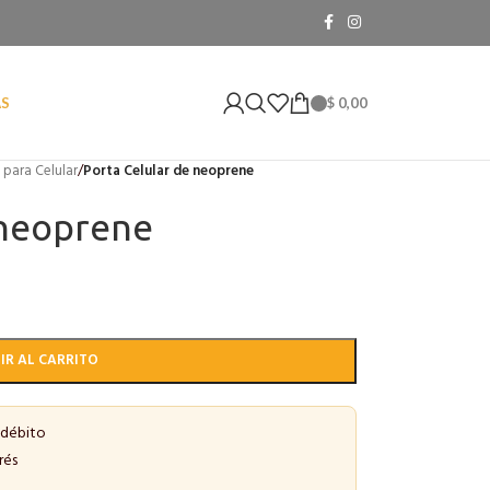
$
0,00
AS
 para Celular
/
Porta Celular de neoprene
 neoprene
IR AL CARRITO
 débito
rés