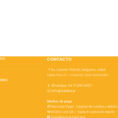
TES
CONTACTO
📍 Av. Cabildo 1565/61, Belgrano, CABA
Subte línea D — estación José Hernández
ONES
📱 WhatsApp:
54 11 3381-0557
✉️
info@laaldea.ar
Medios de pago
💳 Mercado Pago · Tarjetas de crédito y débito
📲 MODO con QR — hasta 6 cuotas sin interés
🏦 Transferencia bancaria