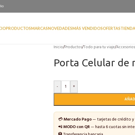
lio
CIO
PRODUCTOS
MARCAS
NOVEDADES
MÁS VENDIDOS
OFERTAS
TIEND
Inicio
/
Productos
/
Todo para tu viaje
/
Accesorios
Porta Celular de
-
+
AÑAD
💳
Mercado Pago
— tarjetas de crédito y
📲
MODO con QR
— hasta 6 cuotas sin inte
🏦 Transferencia bancaria