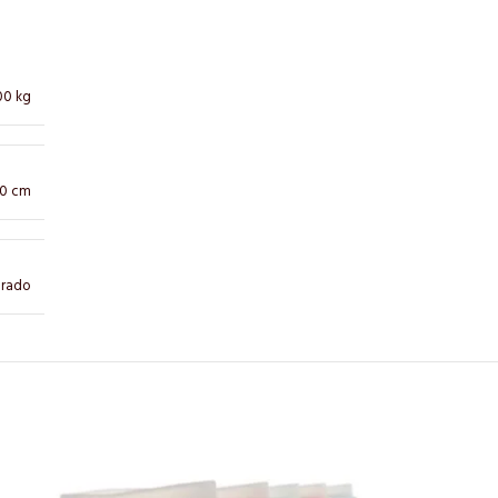
00 kg
10 cm
rado