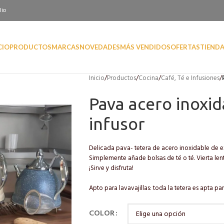
lio
CIO
PRODUCTOS
MARCAS
NOVEDADES
MÁS VENDIDOS
OFERTAS
TIEND
Inicio
/
Productos
/
Cocina
/
Café, Té e Infusiones
/
Pava acero inoxid
infusor
Delicada pava- tetera de acero inoxidable de ex
Simplemente añade bolsas de té o té. Vierta len
¡Sirve y disfruta!
Apto para lavavajillas: toda la tetera es apta par
COLOR