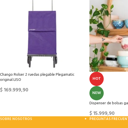
Chango Rolser 2 ruedas plegable Plegamatic
HOT
original LISO
$
169.999,90
NEW
Dispenser de bolsas gal
$
15.999,90
SOBRE NOSOTROS
PREGUNTAS FRECUEN