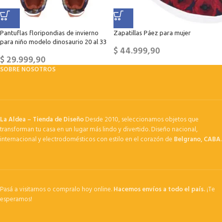
Pantuflas floripondias de invierno
Zapatillas Páez para mujer
para niño modelo dinosaurio 20 al 33
$
44.999,90
$
29.999,90
SOBRE NOSOTROS
La Aldea – Tienda de Diseño
Desde 2010, seleccionamos objetos que
transforman tu casa en un lugar más lindo y divertido. Diseño nacional,
internacional y electrodomésticos con estilo en el corazón de
Belgrano, CABA
.
Pasá a visitarnos o compralo hoy online.
Hacemos envíos a todo el país.
¡Te
esperamos!