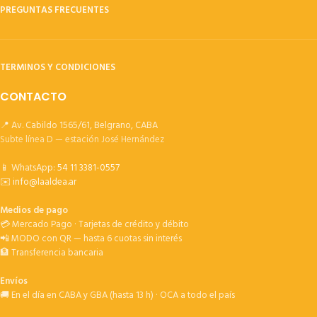
PREGUNTAS FRECUENTES
TERMINOS Y CONDICIONES
CONTACTO
📍 Av. Cabildo 1565/61, Belgrano, CABA
Subte línea D — estación José Hernández
📱 WhatsApp:
54 11 3381-0557
✉️
info@laaldea.ar
Medios de pago
💳 Mercado Pago · Tarjetas de crédito y débito
📲 MODO con QR — hasta 6 cuotas sin interés
🏦 Transferencia bancaria
Envíos
🚚 En el día en CABA y GBA (hasta 13 h) · OCA a todo el país