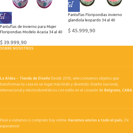
Pantuflas Floripondias invierno
HOT
glandiola leopardo 34 al 40
Pantuflas de Invierno para Mujer
$
45.999,90
Floripondias Modelo Acacia 34 al 40
$
39.999,90
SOBRE NOSOTROS
La Aldea – Tienda de Diseño
Desde 2010, seleccionamos objetos que
transforman tu casa en un lugar más lindo y divertido. Diseño nacional,
internacional y electrodomésticos con estilo en el corazón de
Belgrano, CABA
.
Pasá a visitarnos o compralo hoy online.
Hacemos envíos a todo el país.
¡Te
esperamos!