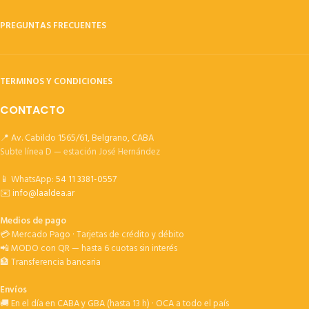
PREGUNTAS FRECUENTES
TERMINOS Y CONDICIONES
CONTACTO
📍 Av. Cabildo 1565/61, Belgrano, CABA
Subte línea D — estación José Hernández
📱 WhatsApp:
54 11 3381-0557
✉️
info@laaldea.ar
Medios de pago
💳 Mercado Pago · Tarjetas de crédito y débito
📲 MODO con QR — hasta 6 cuotas sin interés
🏦 Transferencia bancaria
Envíos
🚚 En el día en CABA y GBA (hasta 13 h) · OCA a todo el país