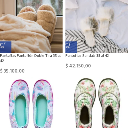
Pantuflas Pantuflón Doble Tira 35 al
Pantuflas Sandals 35 al 42
42
$
42.150,00
$
35.100,00