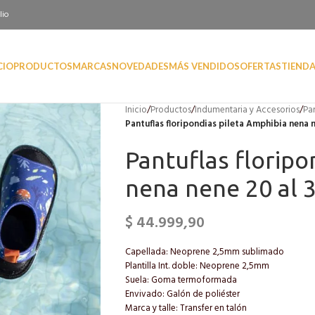
lio
CIO
PRODUCTOS
MARCAS
NOVEDADES
MÁS VENDIDOS
OFERTAS
TIEND
Inicio
/
Productos
/
Indumentaria y Accesorios
/
Pa
Pantuflas floripondias pileta Amphibia nena n
Pantuflas floripo
nena nene 20 al 
$
44.999,90
Capellada: Neoprene 2,5mm sublimado
Plantilla Int. doble: Neoprene 2,5mm
Suela: Goma termoformada
Envivado: Galón de poliéster
Marca y talle: Transfer en talón