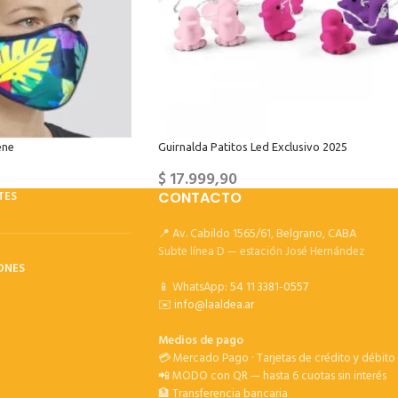
ene
Guirnalda Patitos Led Exclusivo 2025
$
17.999,90
TES
CONTACTO
📍 Av. Cabildo 1565/61, Belgrano, CABA
Subte línea D — estación José Hernández
ONES
📱 WhatsApp:
54 11 3381-0557
✉️
info@laaldea.ar
Medios de pago
💳 Mercado Pago · Tarjetas de crédito y débito
📲 MODO con QR — hasta 6 cuotas sin interés
🏦 Transferencia bancaria