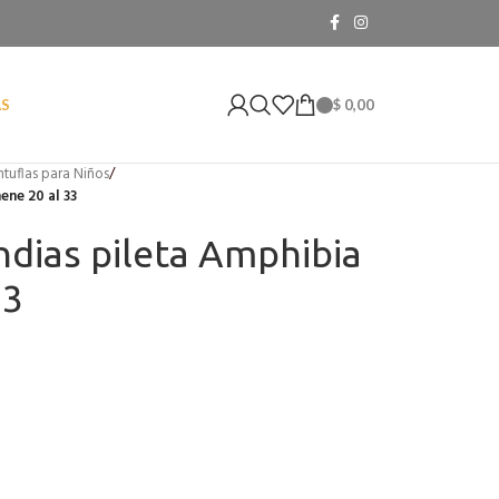
$
0,00
AS
ntuflas para Niños
/
ene 20 al 33
ndias pileta Amphibia
33