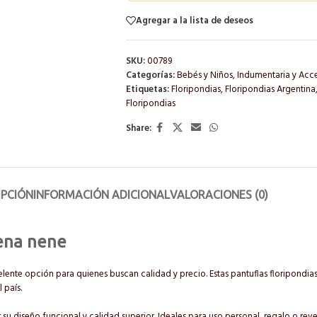
Agregar a la lista de deseos
SKU:
00789
Categorías:
Bebés y Niños
,
Indumentaria y Acc
Etiquetas:
Floripondias
,
Floripondias Argentina
Floripondias
Share:
IPCIÓN
INFORMACIÓN ADICIONAL
VALORACIONES (0)
nena nene
lente opción para quienes buscan calidad y precio. Estas pantuflas floripondia
 país.
su diseño funcional y calidad superior. Ideales para uso personal, regalo o reve