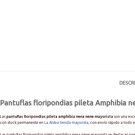
DESCR
Pantuflas floripondias pileta Amphibia 
Las
pantuflas floripondias pileta amphibia nena nene mayorista
son una exce
con stock permanente en
La Aldea tienda mayorista
, con envío rápido a todo el
Las pantuflas floripondias pileta amphibia nena nene mayorista se destacan por 