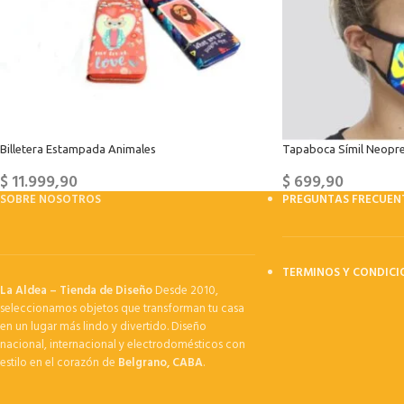
Billetera Estampada Animales
Tapaboca Símil Neopr
$
11.999,90
$
699,90
SOBRE NOSOTROS
PREGUNTAS FRECUEN
TERMINOS Y CONDICI
La Aldea – Tienda de Diseño
Desde 2010,
seleccionamos objetos que transforman tu casa
en un lugar más lindo y divertido. Diseño
nacional, internacional y electrodomésticos con
estilo en el corazón de
Belgrano, CABA
.