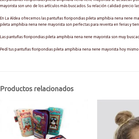
mayorista son uno de los artículos más buscados. Su relación calidad-precio la
En La Aldea ofrecemos las pantuflas floripondias pileta amphibia nena nene may
pileta amphibia nena nene mayorista son perfectas para reventa en ferias y tien
Las pantuflas floripondias pileta amphibia nena nene mayorista son muy bus
Pedí tus pantuflas floripondias pileta amphibia nena nene mayorista hoy mismo 
Productos relacionados