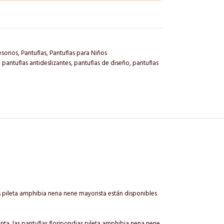
esorios
,
Pantuflas
,
Pantuflas para Niños
,
pantuflas antideslizantes
,
pantuflas de diseño
,
pantuflas
s pileta amphibia nena nene mayorista están disponibles
nta, las pantuflas floripondias pileta amphibia nena nene