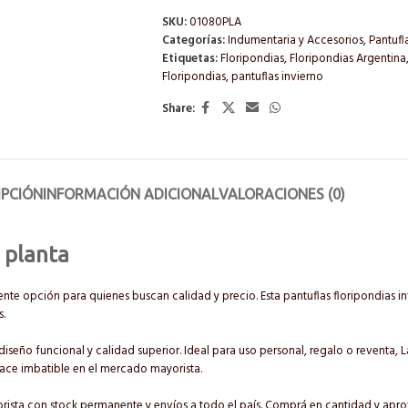
SKU:
01080PLA
Categorías:
Indumentaria y Accesorios
,
Pantufl
Etiquetas:
Floripondias
,
Floripondias Argentina
Floripondias
,
pantuflas invierno
Share:
IPCIÓN
INFORMACIÓN ADICIONAL
VALORACIONES (0)
 planta
nte opción para quienes buscan calidad y precio. Esta pantuflas floripondias i
s.
diseño funcional y calidad superior. Ideal para uso personal, regalo o reventa, L
hace imbatible en el mercado mayorista.
rista con stock permanente y envíos a todo el país. Comprá en cantidad y aprov