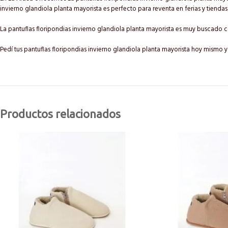
invierno glandiola planta mayorista es perfecto para reventa en ferias y tiendas
La pantuflas floripondias invierno glandiola planta mayorista es muy buscad
Pedí tus pantuflas floripondias invierno glandiola planta mayorista hoy mismo y
Productos relacionados