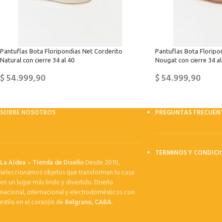
Pantuflas Bota Floripondias Net Corderito
Pantuflas Bota Floripo
Natural con cierre 34 al 40
Nougat con cierre 34 al
$
54.999,90
$
54.999,90
SOBRE NOSOTROS
PREGUNTAS FRECUEN
TERMINOS Y CONDICI
La Aldea – Tienda de Diseño
Desde 2010,
seleccionamos objetos que transforman tu casa
en un lugar más lindo y divertido. Diseño
nacional, internacional y electrodomésticos con
estilo en el corazón de
Belgrano, CABA
.