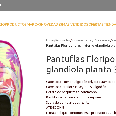
lio
CIO
PRODUCTOS
MARCAS
NOVEDADES
MÁS VENDIDOS
OFERTAS
TIEND
Inicio
/
Productos
/
Indumentaria y Accesorios
/
Pa
Pantuflas Floripondias invierno glandiola pla
Pantuflas Floripo
glandiola planta 
Capellada Exterior: Algodón c/lycra estampad
Capellada interior : Jersey 100% algodón
Detalle de pespuntes a contratono
Plantilla de canvas con goma espuma.
Suela de goma antideslizante
ATENCIÓN!!!
El material que contornea este producto es un b