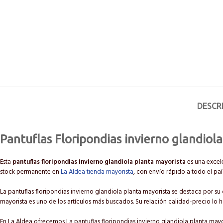
DESCR
Pantuflas Floripondias invierno glandiola
Esta
pantuflas floripondias invierno glandiola planta mayorista
es una excele
stock permanente en
La Aldea tienda mayorista
, con envío rápido a todo el paí
La pantuflas floripondias invierno glandiola planta mayorista se destaca por su 
mayorista es uno de los artículos más buscados. Su relación calidad-precio lo 
En La Aldea ofrecemos La pantuflas floripondias invierno glandiola planta mayo