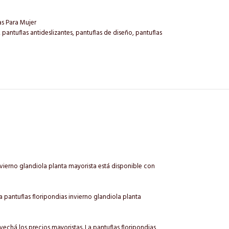
as Para Mujer
,
pantuflas antideslizantes
,
pantuflas de diseño
,
pantuflas
nvierno glandiola planta mayorista está disponible con
a pantuflas floripondias invierno glandiola planta
echá los precios mayoristas. La pantuflas floripondias