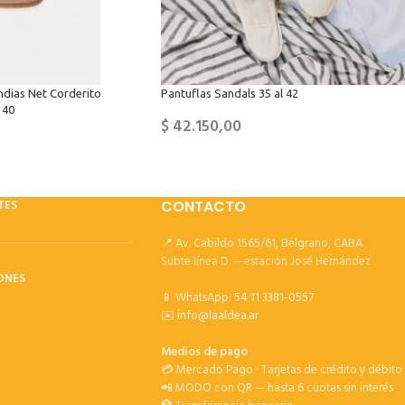
ndias Net Corderito
Pantuflas Sandals 35 al 42
 40
$
42.150,00
TES
CONTACTO
📍 Av. Cabildo 1565/61, Belgrano, CABA
Subte línea D — estación José Hernández
ONES
📱 WhatsApp:
54 11 3381-0557
✉️
info@laaldea.ar
Medios de pago
💳 Mercado Pago · Tarjetas de crédito y débito
📲 MODO con QR — hasta 6 cuotas sin interés