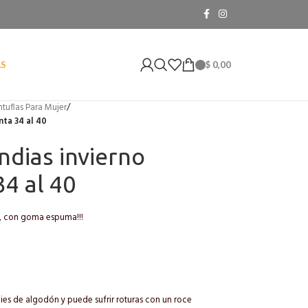
$
0,00
AS
ntuflas Para Mujer
/
nta 34 al 40
ndias invierno
34 al 40
o, con goma espuma!!!
ies de algodón y puede sufrir roturas con un roce