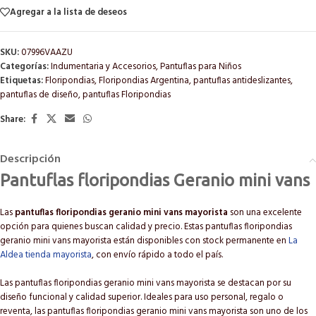
Agregar a la lista de deseos
SKU:
07996VAAZU
Categorías:
Indumentaria y Accesorios
,
Pantuflas para Niños
Etiquetas:
Floripondias
,
Floripondias Argentina
,
pantuflas antideslizantes
,
pantuflas de diseño
,
pantuflas Floripondias
Share:
Descripción
Pantuflas floripondias Geranio mini vans
Las
pantuflas floripondias geranio mini vans mayorista
son una excelente
opción para quienes buscan calidad y precio. Estas pantuflas floripondias
geranio mini vans mayorista están disponibles con stock permanente en
La
Aldea tienda mayorista
, con envío rápido a todo el país.
Las pantuflas floripondias geranio mini vans mayorista se destacan por su
diseño funcional y calidad superior. Ideales para uso personal, regalo o
reventa, las pantuflas floripondias geranio mini vans mayorista son uno de los