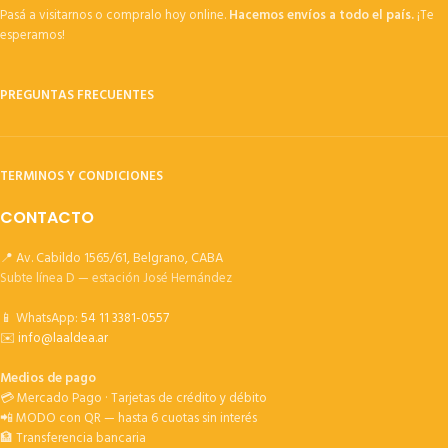
Pasá a visitarnos o compralo hoy online.
Hacemos envíos a todo el país.
¡Te
esperamos!
PREGUNTAS FRECUENTES
TERMINOS Y CONDICIONES
CONTACTO
📍 Av. Cabildo 1565/61, Belgrano, CABA
Subte línea D — estación José Hernández
📱 WhatsApp:
54 11 3381-0557
✉️
info@laaldea.ar
Medios de pago
💳 Mercado Pago · Tarjetas de crédito y débito
📲 MODO con QR — hasta 6 cuotas sin interés
🏦 Transferencia bancaria