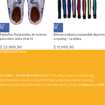
Pantuflas floripondias de invierno
Riñonera elástica expansible deportiv
para niños selva 20 al 33
a running – La Aldea
$
22.999,90
$
11.999,90
SOBRE NOSOTROS
La Aldea – Tienda de Diseño
Desde 2010, seleccionamos objetos que
transforman tu casa en un lugar más lindo y divertido. Diseño nacional,
internacional y electrodomésticos con estilo en el corazón de
Belgrano, CABA
.