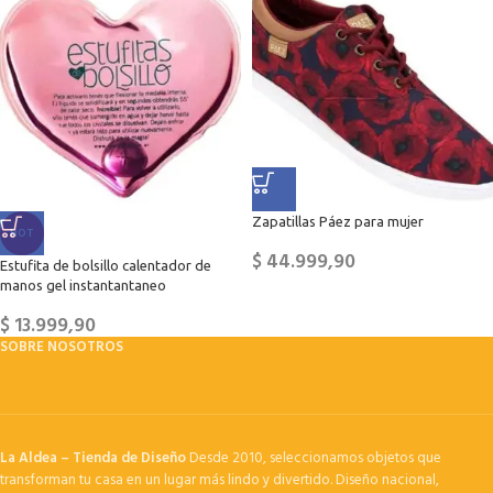
Zapatillas Páez para mujer
HOT
$
44.999,90
Estufita de bolsillo calentador de
manos gel instantantaneo
$
13.999,90
SOBRE NOSOTROS
La Aldea – Tienda de Diseño
Desde 2010, seleccionamos objetos que
transforman tu casa en un lugar más lindo y divertido. Diseño nacional,