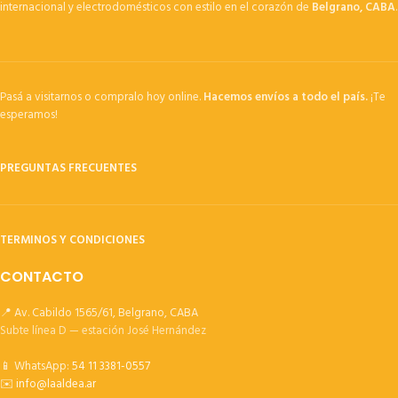
internacional y electrodomésticos con estilo en el corazón de
Belgrano, CABA
.
Pasá a visitarnos o compralo hoy online.
Hacemos envíos a todo el país.
¡Te
esperamos!
PREGUNTAS FRECUENTES
TERMINOS Y CONDICIONES
CONTACTO
📍 Av. Cabildo 1565/61, Belgrano, CABA
Subte línea D — estación José Hernández
📱 WhatsApp:
54 11 3381-0557
✉️
info@laaldea.ar