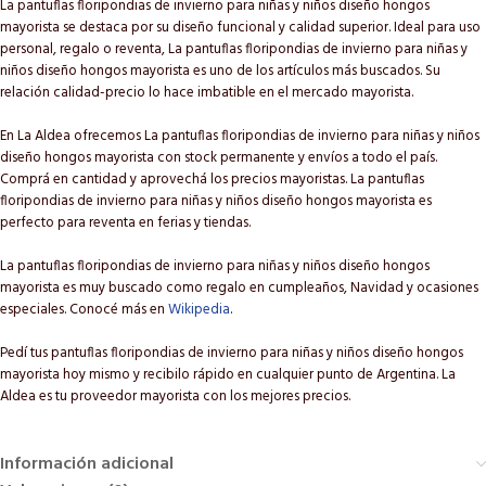
La pantuflas floripondias de invierno para niñas y niños diseño hongos
mayorista se destaca por su diseño funcional y calidad superior. Ideal para uso
personal, regalo o reventa, La pantuflas floripondias de invierno para niñas y
niños diseño hongos mayorista es uno de los artículos más buscados. Su
relación calidad-precio lo hace imbatible en el mercado mayorista.
En La Aldea ofrecemos La pantuflas floripondias de invierno para niñas y niños
diseño hongos mayorista con stock permanente y envíos a todo el país.
Comprá en cantidad y aprovechá los precios mayoristas. La pantuflas
floripondias de invierno para niñas y niños diseño hongos mayorista es
perfecto para reventa en ferias y tiendas.
La pantuflas floripondias de invierno para niñas y niños diseño hongos
mayorista es muy buscado como regalo en cumpleaños, Navidad y ocasiones
especiales. Conocé más en
Wikipedia
.
Pedí tus pantuflas floripondias de invierno para niñas y niños diseño hongos
mayorista hoy mismo y recibilo rápido en cualquier punto de Argentina. La
Aldea es tu proveedor mayorista con los mejores precios.
Información adicional