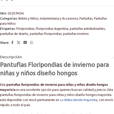
SKU:
00257HON
Categorías:
Bebés y Niños
,
Indumentaria y Accesorios
,
Pantuflas
,
Pantuflas
para Niños
Etiquetas:
Floripondias
,
Floripondias Argentina
,
pantuflas antideslizantes
,
pantuflas de diseño
,
pantuflas Floripondias
,
pantuflas invierno
Share:
Descripción
Pantuflas Floripondias de invierno para
niñas y niños diseño hongos
Esta
pantuflas floripondias de invierno para niñas y niños diseño hongos
mayorista
es una excelente opción para quienes buscan calidad y precio. Esta
pantuflas floripondias de invierno para niñas y niños diseño hongos mayorista
está disponible con stock permanente en
La Aldea tienda mayorista
, con envío
rápido a todo el país.