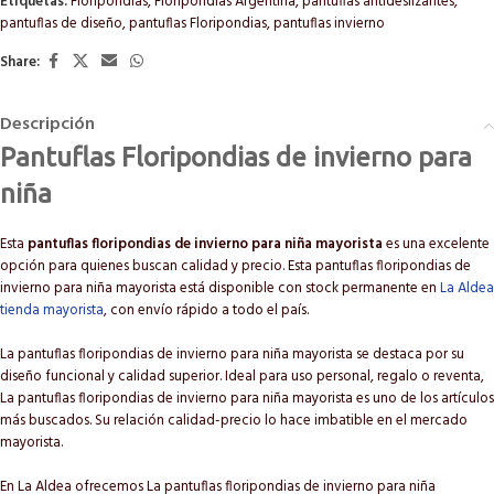
Etiquetas:
Floripondias
,
Floripondias Argentina
,
pantuflas antideslizantes
,
pantuflas de diseño
,
pantuflas Floripondias
,
pantuflas invierno
Share:
Descripción
Pantuflas Floripondias de invierno para
niña
Esta
pantuflas floripondias de invierno para niña mayorista
es una excelente
opción para quienes buscan calidad y precio. Esta pantuflas floripondias de
invierno para niña mayorista está disponible con stock permanente en
La Aldea
tienda mayorista
, con envío rápido a todo el país.
La pantuflas floripondias de invierno para niña mayorista se destaca por su
diseño funcional y calidad superior. Ideal para uso personal, regalo o reventa,
La pantuflas floripondias de invierno para niña mayorista es uno de los artículos
más buscados. Su relación calidad-precio lo hace imbatible en el mercado
mayorista.
En La Aldea ofrecemos La pantuflas floripondias de invierno para niña