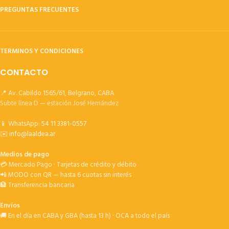
PREGUNTAS FRECUENTES
TERMINOS Y CONDICIONES
CONTACTO
📍 Av. Cabildo 1565/61, Belgrano, CABA
Subte línea D — estación José Hernández
📱 WhatsApp:
54 11 3381-0557
✉️
info@laaldea.ar
Medios de pago
💳 Mercado Pago · Tarjetas de crédito y débito
📲 MODO con QR — hasta 6 cuotas sin interés
🏦 Transferencia bancaria
Envíos
🚚 En el día en CABA y GBA (hasta 13 h) · OCA a todo el país