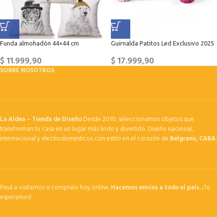
Funda almohadón 44×44 cm
Guirnalda Patitos Led Exclusivo 2025
$
11.999,90
$
17.999,90
SOBRE NOSOTROS
La Aldea – Tienda de Diseño
Desde 2010, seleccionamos objetos que
transforman tu casa en un lugar más lindo y divertido. Diseño nacional,
internacional y electrodomésticos con estilo en el corazón de
Belgrano, CABA
.
Pasá a visitarnos o compralo hoy online.
Hacemos envíos a todo el país.
¡Te
esperamos!