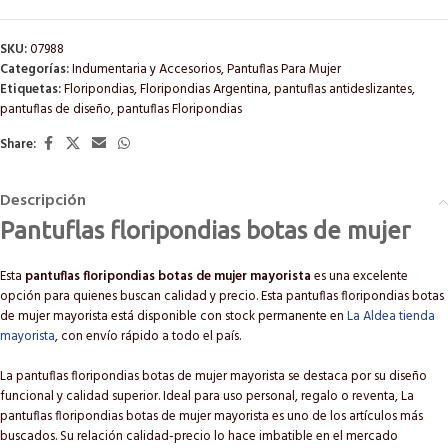
SKU:
07988
Categorías:
Indumentaria y Accesorios
,
Pantuflas Para Mujer
Etiquetas:
Floripondias
,
Floripondias Argentina
,
pantuflas antideslizantes
,
pantuflas de diseño
,
pantuflas Floripondias
Share:
Descripción
Pantuflas floripondias botas de mujer
Esta
pantuflas floripondias botas de mujer mayorista
es una excelente
opción para quienes buscan calidad y precio. Esta pantuflas floripondias botas
de mujer mayorista está disponible con stock permanente en
La Aldea tienda
mayorista
, con envío rápido a todo el país.
La pantuflas floripondias botas de mujer mayorista se destaca por su diseño
funcional y calidad superior. Ideal para uso personal, regalo o reventa, La
pantuflas floripondias botas de mujer mayorista es uno de los artículos más
buscados. Su relación calidad-precio lo hace imbatible en el mercado