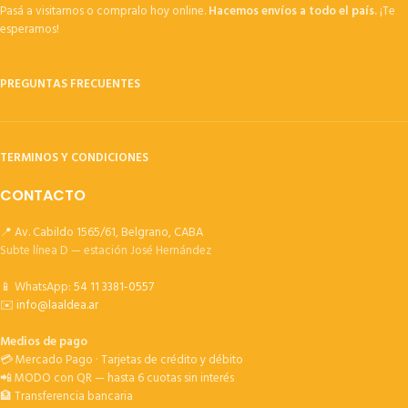
Pasá a visitarnos o compralo hoy online.
Hacemos envíos a todo el país.
¡Te
esperamos!
PREGUNTAS FRECUENTES
TERMINOS Y CONDICIONES
CONTACTO
📍 Av. Cabildo 1565/61, Belgrano, CABA
Subte línea D — estación José Hernández
📱 WhatsApp:
54 11 3381-0557
✉️
info@laaldea.ar
Medios de pago
💳 Mercado Pago · Tarjetas de crédito y débito
📲 MODO con QR — hasta 6 cuotas sin interés
🏦 Transferencia bancaria