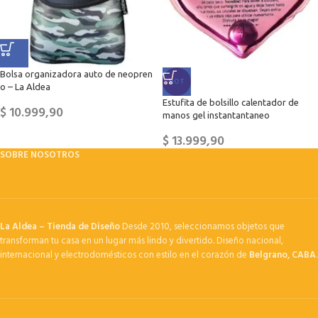
Bolsa organizadora auto de neopren
HOT
o – La Aldea
Estufita de bolsillo calentador de
$
10.999,90
manos gel instantantaneo
$
13.999,90
SOBRE NOSOTROS
La Aldea – Tienda de Diseño
Desde 2010, seleccionamos objetos que
transforman tu casa en un lugar más lindo y divertido. Diseño nacional,
internacional y electrodomésticos con estilo en el corazón de
Belgrano, CABA
.