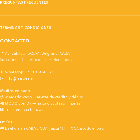
PREGUNTAS FRECUENTES
TERMINOS Y CONDICIONES
CONTACTO
📍 Av. Cabildo 1565/61, Belgrano, CABA
Subte línea D — estación José Hernández
📱 WhatsApp:
54 11 3381-0557
✉️
info@laaldea.ar
Medios de pago
💳 Mercado Pago · Tarjetas de crédito y débito
📲 MODO con QR — hasta 6 cuotas sin interés
🏦 Transferencia bancaria
Envíos
🚚 En el día en CABA y GBA (hasta 13 h) · OCA a todo el país