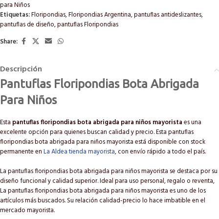
para Niños
Etiquetas:
Floripondias
,
Floripondias Argentina
,
pantuflas antideslizantes
,
pantuflas de diseño
,
pantuflas Floripondias
Share:
Descripción
Pantuflas Floripondias Bota Abrigada
Para Niños
Esta
pantuflas floripondias bota abrigada para niños mayorista
es una
excelente opción para quienes buscan calidad y precio. Esta pantuflas
floripondias bota abrigada para niños mayorista está disponible con stock
permanente en
La Aldea tienda mayorista
, con envío rápido a todo el país.
La pantuflas floripondias bota abrigada para niños mayorista se destaca por su
diseño funcional y calidad superior. Ideal para uso personal, regalo o reventa,
La pantuflas floripondias bota abrigada para niños mayorista es uno de los
artículos más buscados. Su relación calidad-precio lo hace imbatible en el
mercado mayorista.