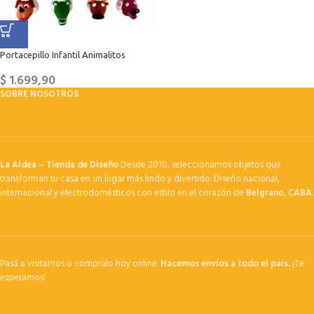
Portacepillo Infantil Animalitos
$
1.699,90
SOBRE NOSOTROS
La Aldea – Tienda de Diseño
Desde 2010, seleccionamos objetos que
transforman tu casa en un lugar más lindo y divertido. Diseño nacional,
internacional y electrodomésticos con estilo en el corazón de
Belgrano, CABA
.
Pasá a visitarnos o compralo hoy online.
Hacemos envíos a todo el país.
¡Te
esperamos!