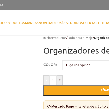
lio
CIO
PRODUCTOS
MARCAS
NOVEDADES
MÁS VENDIDOS
OFERTAS
TIEND
Inicio
/
Productos
/
Todo para tu viaje
/
Organizado
Organizadores de 
COLOR
-
+
AÑAD
💳
Mercado Pago
— tarjetas de crédito y