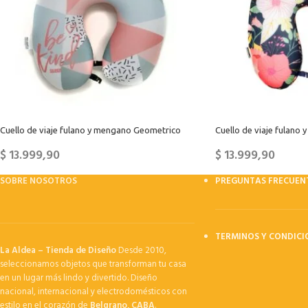
Cuello de viaje fulano y mengano Geometrico
Cuello de viaje fulano
$
13.999,90
$
13.999,90
SOBRE NOSOTROS
PREGUNTAS FRECUEN
TERMINOS Y CONDICI
La Aldea – Tienda de Diseño
Desde 2010,
seleccionamos objetos que transforman tu casa
en un lugar más lindo y divertido. Diseño
nacional, internacional y electrodomésticos con
estilo en el corazón de
Belgrano, CABA
.