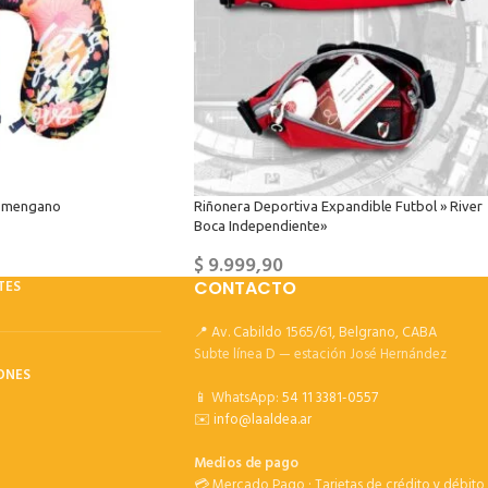
 y mengano
Riñonera Deportiva Expandible Futbol » River
Boca Independiente»
$
9.999,90
TES
CONTACTO
📍 Av. Cabildo 1565/61, Belgrano, CABA
Subte línea D — estación José Hernández
ONES
📱 WhatsApp:
54 11 3381-0557
✉️
info@laaldea.ar
Medios de pago
💳 Mercado Pago · Tarjetas de crédito y débito