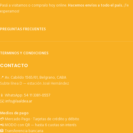
Pasá a visitarnos o compralo hoy online.
Hacemos envíos a todo el país.
¡Te
esperamos!
PREGUNTAS FRECUENTES
TERMINOS Y CONDICIONES
CONTACTO
📍 Av. Cabildo 1565/61, Belgrano, CABA
Subte línea D — estación José Hernández
📱 WhatsApp:
54 11 3381-0557
✉️
info@laaldea.ar
Medios de pago
💳 Mercado Pago · Tarjetas de crédito y débito
📲 MODO con QR — hasta 6 cuotas sin interés
🏦 Transferencia bancaria