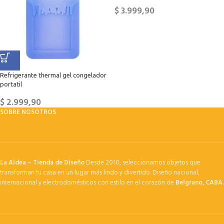
$
3.999,90
Refrigerante thermal gel congelador
portatil
$
2.999,90
SOBRE NOSOTROS
La Aldea – Tienda de Diseño
Desde 2010, seleccionamos objetos que
transforman tu casa en un lugar más lindo y divertido. Diseño nacional,
internacional y electrodomésticos con estilo en el corazón de
Belgrano, CABA
.