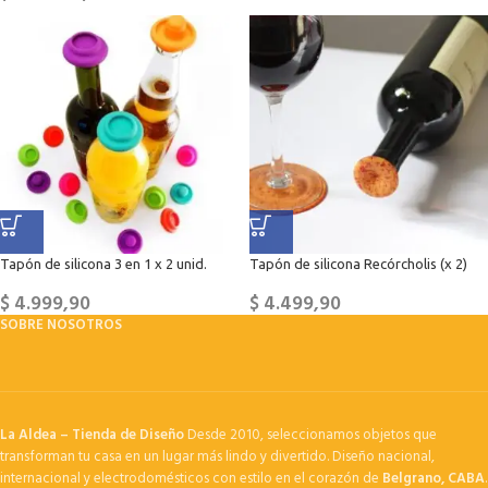
Tapón de silicona 3 en 1 x 2 unid.
Tapón de silicona Recórcholis (x 2)
$
4.999,90
$
4.499,90
SOBRE NOSOTROS
La Aldea – Tienda de Diseño
Desde 2010, seleccionamos objetos que
transforman tu casa en un lugar más lindo y divertido. Diseño nacional,
internacional y electrodomésticos con estilo en el corazón de
Belgrano, CABA
.