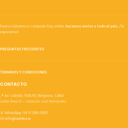
Pasá a visitarnos o compralo hoy online.
Hacemos envíos a todo el país.
¡Te
esperamos!
PREGUNTAS FRECUENTES
TERMINOS Y CONDICIONES
CONTACTO
📍 Av. Cabildo 1565/61, Belgrano, CABA
Subte línea D — estación José Hernández
📱 WhatsApp:
54 11 3381-0557
✉️
info@laaldea.ar